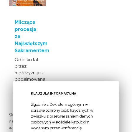
Milcząca
procesja
za
Najświętszym
Sakramentem
Od kilku lat
przez
mężczyzn jest
podejmowana
inicjatywa
milczącej [...]
KLAUZULA INFORMACYJNA
Zgodnie z Dekretem ogólnym w
sprawie ochrony osób fizycznych w
Więcej
związku z przetwarzaniem danych
nadchodzących
osobowych w Kościele katolickim
wydarzeń >
wydanym przez Konferencję