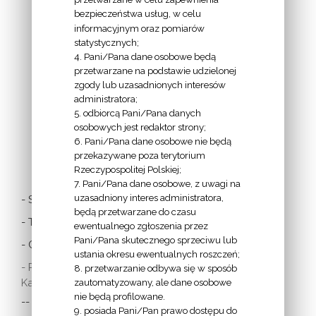
bezpieczeństwa usług, w celu
INFORMACJE
informacyjnym oraz pomiarów
EPISKOPATU
statystycznych;
4. Pani/Pana dane osobowe będą
POLSKI:
przetwarzane na podstawie udzielonej
zgody lub uzasadnionych interesów
administratora;
5. odbiorcą Pani/Pana danych
osobowych jest redaktor strony;
6. Pani/Pana dane osobowe nie będą
LINKI
przekazywane poza terytorium
Rzeczypospolitej Polskiej;
7. Pani/Pana dane osobowe, z uwagi na
uzasadniony interes administratora,
- Stolica Apostolska
będą przetwarzane do czasu
- Twitter Papieża
ewentualnego zgłoszenia przez
Pani/Pana skutecznego sprzeciwu lub
- Czytania z dnia
ustania okresu ewentualnych roszczeń;
- Polska Misja
8. przetwarzanie odbywa się w sposób
Katolicka:
zautomatyzowany, ale dane osobowe
nie będą profilowane.
-- w Austrii
9. posiada Pani/Pan prawo dostępu do