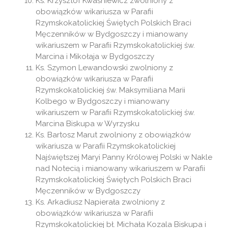
Ks. Krzysztof Kwaśniewicz zwolniony z
obowiązków wikariusza w Parafii
Rzymskokatolickiej Świętych Polskich Braci
Męczenników w Bydgoszczy i mianowany
wikariuszem w Parafii Rzymskokatolickiej św.
Marcina i Mikołaja w Bydgoszczy
Ks. Szymon Lewandowski zwolniony z
obowiązków wikariusza w Parafii
Rzymskokatolickiej św. Maksymiliana Marii
Kolbego w Bydgoszczy i mianowany
wikariuszem w Parafii Rzymskokatolickiej św.
Marcina Biskupa w Wyrzysku
Ks. Bartosz Marut zwolniony z obowiązków
wikariusza w Parafii Rzymskokatolickiej
Najświętszej Maryi Panny Królowej Polski w Nakle
nad Notecią i mianowany wikariuszem w Parafii
Rzymskokatolickiej Świętych Polskich Braci
Męczenników w Bydgoszczy
Ks. Arkadiusz Napierała zwolniony z
obowiązków wikariusza w Parafii
Rzymskokatolickiej bł. Michała Kozala Biskupa i