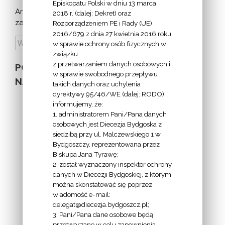
Episkopatu Polski w dniu 13 marca
Archiwum
2018 r. (dalej: Dekret) oraz
zapowiedzi:
Rozporządzeniem PE i Rady (UE)
2016/679 z dnia 27 kwietnia 2016 roku
w sprawie ochrony osób fizycznych w
związku
z przetwarzaniem danych osobowych i
POZOSTAŁE
w sprawie swobodnego przepływu
NA STRONIE
takich danych oraz uchylenia
dyrektywy 95/46/WE (dalej: RODO)
informujemy, że:
1. administratorem Pani/Pana danych
osobowych jest Diecezja Bydgoska z
siedzibą przy ul. Malczewskiego 1 w
INFORMACJE
Bydgoszczy, reprezentowana przez
Biskupa Jana Tyrawę;
Z
2. został wyznaczony inspektor ochrony
EKAI.PL:
danych w Diecezji Bydgoskiej, z którym
można skonstatować się poprzez
wiadomość e-mail:
delegat@diecezja.bydgoszcz.pl;
3. Pani/Pana dane osobowe będą
przetwarzane w celu zapewnienia