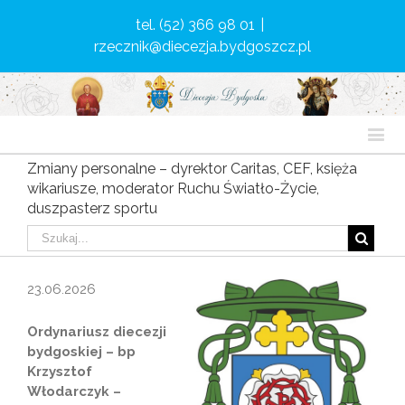
tel. (52) 366 98 01
|
rzecznik@diecezja.bydgoszcz.pl
Zmiany personalne – dyrektor Caritas, CEF, księża
wikariusze, moderator Ruchu Światło-Życie,
duszpasterz sportu
23.06.2026
Ordynariusz diecezji
bydgoskiej – bp
Krzysztof
Włodarczyk –