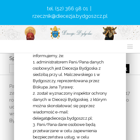
Rozporządzeniem PE i Rady (UE)
tel. (52) 366 98 01
|
2016/679 z dnia 27 kwietnia 2016 roku
rzecznik@diecezja.bydgoszcz.pl
w sprawie ochrony osób fizycznych w
związku
z przetwarzaniem danych osobowych i
w sprawie swobodnego przepływu
takich danych oraz uchylenia
dyrektywy 95/46/WE (dalej: RODO)
informujemy, że:
Spotkania z Apokalipsą
1. administratorem Pani/Pana danych
osobowych jest Diecezja Bydgoska z
siedzibą przy ul. Malczewskiego 1 w
Bydgoszczy, reprezentowana przez
Parafia św. Antoniego z Padwy w Bydgoszczy
Biskupa Jana Tyrawę;
zaprasza na Spotkania z Apokalipsą
. Do czerwca 2017
2. został wyznaczony inspektor ochrony
danych w Diecezji Bydgoskiej, z którym
roku zaplanowano dziewięć spotkań. Zaproszenie do
można skonstatować się poprzez
udziału jest skierowane do kapłanów i wiernych
wiadomość e-mail:
wszystkich parafii, przede wszystkim z Dekanatu
delegat@diecezja.bydgoszcz.pl;
Bydgoszcz I.
3. Pani/Pana dane osobowe będą
przetwarzane w celu zapewnienia
bezpieczeństwa usług, w celu