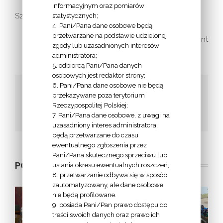
informacyjnym oraz pomiarów
statystycznych;
Szczegóły na
PLAKACIE
.
4. Pani/Pana dane osobowe będą
przetwarzane na podstawie udzielonej
print
zgody lub uzasadnionych interesów
administratora;
5. odbiorcą Pani/Pana danych
osobowych jest redaktor strony;
6. Pani/Pana dane osobowe nie będą
Udostępnij to!
przekazywane poza terytorium
Rzeczypospolitej Polskiej;
Facebook
Twitter
Google+
Email
7. Pani/Pana dane osobowe, z uwagi na
uzasadniony interes administratora,
będą przetwarzane do czasu
ewentualnego zgłoszenia przez
Pani/Pana skutecznego sprzeciwu lub
POWIĄZANE POSTY
ustania okresu ewentualnych roszczeń;
8. przetwarzanie odbywa się w sposób
zautomatyzowany, ale dane osobowe
nie będą profilowane.
9. posiada Pani/Pan prawo dostępu do
treści swoich danych oraz prawo ich
i
Afryka nie
„Dłonie, które