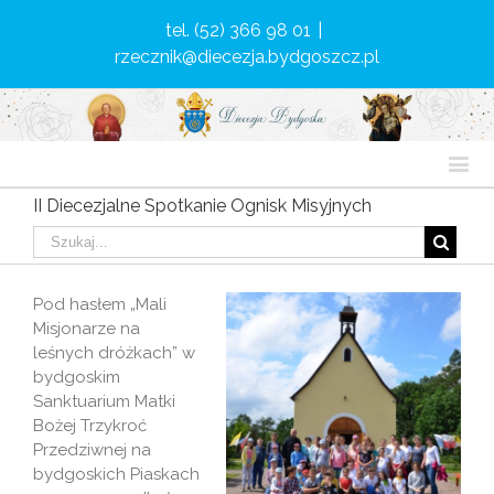
tel. (52) 366 98 01
|
rzecznik@diecezja.bydgoszcz.pl
II Diecezjalne Spotkanie Ognisk Misyjnych
Pod hasłem „Mali
Misjonarze na
leśnych dróżkach” w
bydgoskim
Sanktuarium Matki
Bożej Trzykroć
Przedziwnej na
bydgoskich Piaskach