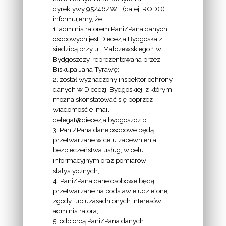
dyrektywy 95/46/WE (dalej: RODO)
informujemy, że:
1. administratorem Pani/Pana danych
osobowych jest Diecezja Bydgoska z
siedzibą przy ul. Malczewskiego 1 w
INFORMACJE
Bydgoszczy, reprezentowana przez
Biskupa Jana Tyrawę;
Z
2. został wyznaczony inspektor ochrony
EKAI.PL:
danych w Diecezji Bydgoskiej, z którym
można skonstatować się poprzez
wiadomość e-mail:
delegat@diecezja.bydgoszcz.pl;
3. Pani/Pana dane osobowe będą
przetwarzane w celu zapewnienia
bezpieczeństwa usług, w celu
INFORMACJE
informacyjnym oraz pomiarów
EPISKOPATU
statystycznych;
4. Pani/Pana dane osobowe będą
POLSKI:
przetwarzane na podstawie udzielonej
zgody lub uzasadnionych interesów
administratora;
5. odbiorcą Pani/Pana danych