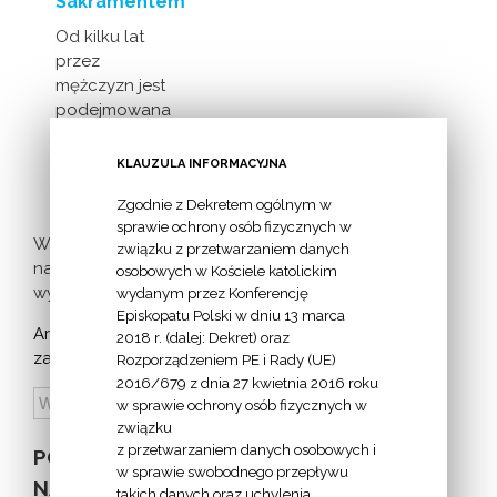
Sakramentem
Od kilku lat
przez
mężczyzn jest
podejmowana
inicjatywa
milczącej [...]
KLAUZULA INFORMACYJNA
Zgodnie z Dekretem ogólnym w
sprawie ochrony osób fizycznych w
Więcej
związku z przetwarzaniem danych
nadchodzących
osobowych w Kościele katolickim
wydarzeń >
wydanym przez Konferencję
Episkopatu Polski w dniu 13 marca
Archiwum
2018 r. (dalej: Dekret) oraz
zapowiedzi:
Rozporządzeniem PE i Rady (UE)
2016/679 z dnia 27 kwietnia 2016 roku
w sprawie ochrony osób fizycznych w
związku
z przetwarzaniem danych osobowych i
POZOSTAŁE
w sprawie swobodnego przepływu
NA STRONIE
takich danych oraz uchylenia