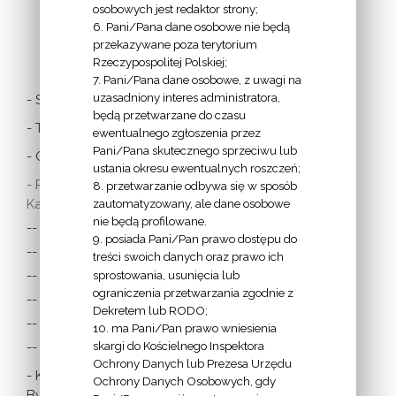
osobowych jest redaktor strony;
6. Pani/Pana dane osobowe nie będą
LINKI
przekazywane poza terytorium
Rzeczypospolitej Polskiej;
7. Pani/Pana dane osobowe, z uwagi na
uzasadniony interes administratora,
- Stolica Apostolska
będą przetwarzane do czasu
- Twitter Papieża
ewentualnego zgłoszenia przez
Pani/Pana skutecznego sprzeciwu lub
- Czytania z dnia
ustania okresu ewentualnych roszczeń;
- Polska Misja
8. przetwarzanie odbywa się w sposób
Katolicka:
zautomatyzowany, ale dane osobowe
nie będą profilowane.
-- w Austrii
9. posiada Pani/Pan prawo dostępu do
-- w Anglii i Walii
treści swoich danych oraz prawo ich
sprostowania, usunięcia lub
-- w Irlandii
ograniczenia przetwarzania zgodnie z
-- we Francji
Dekretem lub RODO;
-- w Niemczech
10. ma Pani/Pan prawo wniesienia
skargi do Kościelnego Inspektora
-- w Szkocji
Ochrony Danych lub Prezesa Urzędu
- Katolicka
Ochrony Danych Osobowych, gdy
Bydgoszcz