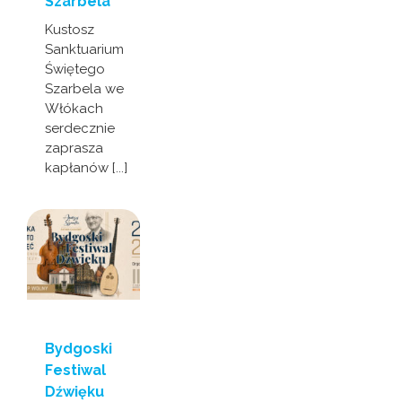
Szarbela
Kustosz
Sanktuarium
Świętego
Szarbela we
Włókach
serdecznie
zaprasza
kapłanów [...]
Bydgoski
Festiwal
Dźwięku