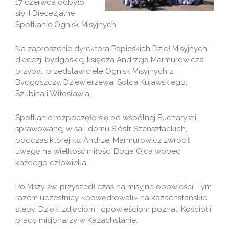
17 czerwca odbyło
się II Diecezjalne
Spotkanie Ognisk Misyjnych.
Na zaproszenie dyrektora Papieskich Dzieł Misyjnych
diecezji bydgoskiej księdza Andrzeja Marmurowicza
przybyli przedstawiciele Ognisk Misyjnych z
Bydgoszczy, Dziewierzewa, Solca Kujawskiego,
Szubina i Witosławia.
Spotkanie rozpoczęło się od wspólnej Eucharystii,
sprawowanej w sali domu Sióstr Szensztackich,
podczas której ks. Andrzej Marmurowicz zwrócił
uwagę na wielkość miłości Boga Ojca wobec
każdego człowieka.
Po Mszy św. przyszedł czas na misyjne opowieści. Tym
razem uczestnicy «powędrowali» na kazachstańskie
stepy. Dzięki zdjęciom i opowieściom poznali Kościół i
pracę misjonarzy w Kazachstanie.