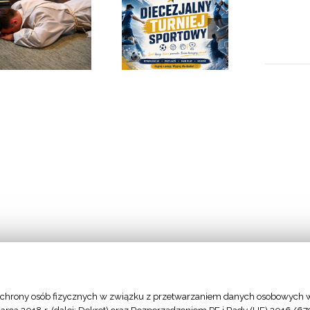
Diecezjalny
Diecezjalne
turniej
spotkanie
sportowy
dzieci
chrony osób fizycznych w związku z przetwarzaniem danych osobowych w
- Stolica