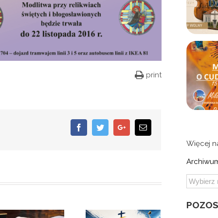
print
Facebook
Twitter
Google+
Email
Więcej 
Archiwum
POZOS