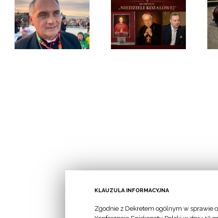
e
Zapraszamy do
Rekolekcje dla
fa
udziału w
rozeznających
in
obchodach
powołanie
„Niedzieli
o
Kozalowej”
KLAUZULA INFORMACYJNA
Zgodnie z Dekretem ogólnym w sprawie o