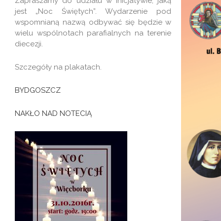
Zapraszamy do udziału w inicjatywie, jaką
jest „Noc Świętych”. Wydarzenie pod
wspomnianą nazwą odbywać się będzie w
wielu wspólnotach parafialnych na terenie
diecezji.
Szczegóły na plakatach.
BYDGOSZCZ
NAKŁO NAD NOTECIĄ