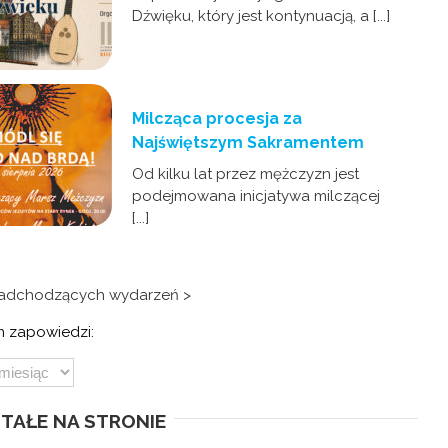
Dźwięku, który jest kontynuacją, a [...]
Milcząca procesja za
Najświętszym Sakramentem
Od kilku lat przez mężczyzn jest
podejmowana inicjatywa milczącej
[...]
nadchodzących wydarzeń >
 zapowiedzi:
TAŁE NA STRONIE