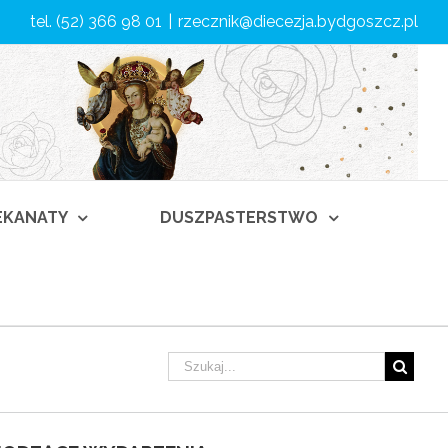
tel. (52) 366 98 01
|
rzecznik@diecezja.bydgoszcz.pl
DEKANATY
DUSZPASTERSTWO