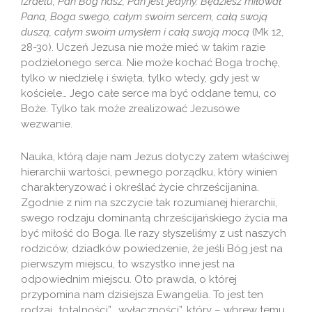
Izraelu, Pan Bóg nasz, Pan jest jedyny. Będziesz miłował
Pana, Boga swego, całym swoim sercem, całą swoją
duszą, całym swoim umysłem i całą swoją mocą
(Mk 12,
28-30). Uczeń Jezusa nie może mieć w takim razie
podzielonego serca. Nie może kochać Boga trochę,
tylko w niedzielę i święta, tylko wtedy, gdy jest w
kościele… Jego całe serce ma być oddane temu, co
Boże. Tylko tak może zrealizować Jezusowe
wezwanie.
Nauka, którą daje nam Jezus dotyczy zatem właściwej
hierarchii wartości, pewnego porządku, który winien
charakteryzować i określać życie chrześcijanina.
Zgodnie z nim na szczycie tak rozumianej hierarchii,
swego rodzaju dominantą chrześcijańskiego życia ma
być miłość do Boga. Ile razy słyszeliśmy z ust naszych
rodziców, dziadków powiedzenie, że jeśli Bóg jest na
pierwszym miejscu, to wszystko inne jest na
odpowiednim miejscu. Oto prawda, o której
przypomina nam dzisiejsza Ewangelia. To jest ten
rodzaj „totalności”, „wyłączności”, który – wbrew temu,