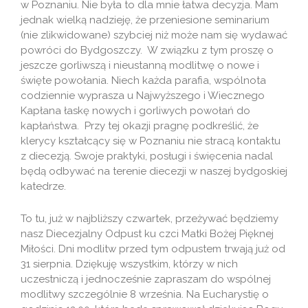
w Poznaniu. Nie była to dla mnie łatwa decyzja. Mam
jednak wielką nadzieję, że przeniesione seminarium
(nie zlikwidowane) szybciej niż może nam się wydawać
powróci do Bydgoszczy. W związku z tym proszę o
jeszcze gorliwszą i nieustanną modlitwę o nowe i
święte powołania. Niech każda parafia, wspólnota
codziennie wyprasza u Najwyższego i Wiecznego
Kapłana łaskę nowych i gorliwych powołań do
kapłaństwa. Przy tej okazji pragnę podkreślić, że
klerycy kształcący się w Poznaniu nie stracą kontaktu
z diecezją. Swoje praktyki, posługi i święcenia nadal
będą odbywać na terenie diecezji w naszej bydgoskiej
katedrze.
To tu, już w najbliższy czwartek, przeżywać będziemy
nasz Diecezjalny Odpust ku czci Matki Bożej Pięknej
Miłości. Dni modlitw przed tym odpustem trwają już od
31 sierpnia. Dziękuję wszystkim, którzy w nich
uczestniczą i jednocześnie zapraszam do wspólnej
modlitwy szczególnie 8 września. Na Eucharystię o