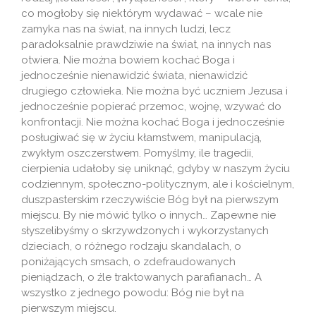
co mogłoby się niektórym wydawać – wcale nie
zamyka nas na świat, na innych ludzi, lecz
paradoksalnie prawdziwie na świat, na innych nas
otwiera. Nie można bowiem kochać Boga i
jednocześnie nienawidzić świata, nienawidzić
drugiego człowieka. Nie można być uczniem Jezusa i
jednocześnie popierać przemoc, wojnę, wzywać do
konfrontacji. Nie można kochać Boga i jednocześnie
posługiwać się w życiu kłamstwem, manipulacją,
zwykłym oszczerstwem. Pomyślmy, ile tragedii,
cierpienia udałoby się uniknąć, gdyby w naszym życiu
codziennym, społeczno-politycznym, ale i kościelnym,
duszpasterskim rzeczywiście Bóg był na pierwszym
miejscu. By nie mówić tylko o innych… Zapewne nie
słyszelibyśmy o skrzywdzonych i wykorzystanych
dzieciach, o różnego rodzaju skandalach, o
poniżających smsach, o zdefraudowanych
pieniądzach, o źle traktowanych parafianach… A
wszystko z jednego powodu: Bóg nie był na
pierwszym miejscu.