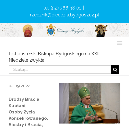
tel. (52) 366 98 01
|
rzecznik@diecezja.bydgoszcz.pl
List pasterski Biskupa Bydgoskiego na XXIII
Niedzielę zwykłą
02.09.2022
Drodzy Bracia
Kapłani,
Osoby Życia
Konsekrowanego,
Siostry i Bracia,