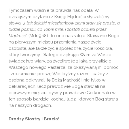
Tymczasem właśnie ta prawda nas ocala. W
dzisiejszym czytaniu z Księgi Mądrości słyszeliśmy
słowa:
„I tak ścieżki mieszkańców ziemi stały się proste, a
ludzie poznali, co Tobie miłe, i zostali ocaleni przez
Mądrość”
(Mdr 9,18). To ona nas ratuje. Stawianie Boga
na pierwszym miejscu przemienia nasze życie
osobiste, ale także życie społeczne, życie Kościoła,
który tworzymy. Dlatego dziękując Wam za Wasze
świadectwo wiary, za życzliwość z jaką przyjęliście
Waszego nowego Pasterza, za okazywaną mi pomoc
i zrozumienie, proszę Was byśmy razem i każdy z
osobna odkrywali tę Bożą Mądrość i nie tylko w
deklaracjach, lecz prawdziwie Boga stawiali na
pierwszym miejscu, byśmy prawdziwe Go kochali i w
ten sposób bardziej kochali ludzi, których Bóg stawia
na naszych drogach.
Drodzy Siostry i Bracia!