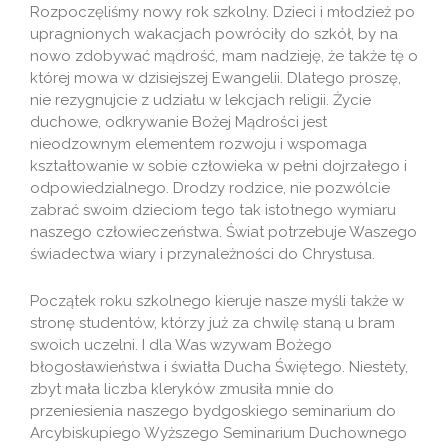
Rozpoczęliśmy nowy rok szkolny. Dzieci i młodzież po
upragnionych wakacjach powróciły do szkół, by na
nowo zdobywać mądrość, mam nadzieję, że także tę o
której mowa w dzisiejszej Ewangelii. Dlatego proszę,
nie rezygnujcie z udziału w lekcjach religii. Życie
duchowe, odkrywanie Bożej Mądrości jest
nieodzownym elementem rozwoju i wspomaga
kształtowanie w sobie człowieka w pełni dojrzałego i
odpowiedzialnego. Drodzy rodzice, nie pozwólcie
zabrać swoim dzieciom tego tak istotnego wymiaru
naszego człowieczeństwa. Świat potrzebuje Waszego
świadectwa wiary i przynależności do Chrystusa.
Początek roku szkolnego kieruje nasze myśli także w
stronę studentów, którzy już za chwilę staną u bram
swoich uczelni. I dla Was wzywam Bożego
błogosławieństwa i światła Ducha Świętego. Niestety,
zbyt mała liczba kleryków zmusiła mnie do
przeniesienia naszego bydgoskiego seminarium do
Arcybiskupiego Wyższego Seminarium Duchownego