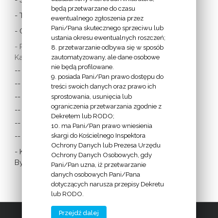
będą przetwarzane do czasu
- Twitter Papieża
ewentualnego zgłoszenia przez
Pani/Pana skutecznego sprzeciwu lub
- Czytania z dnia
ustania okresu ewentualnych roszczeń;
- Polska Misja
8. przetwarzanie odbywa się w sposób
Katolicka:
zautomatyzowany, ale dane osobowe
nie będą profilowane.
-- w Austrii
9. posiada Pani/Pan prawo dostępu do
-- w Anglii i Walii
treści swoich danych oraz prawo ich
sprostowania, usunięcia lub
-- w Irlandii
ograniczenia przetwarzania zgodnie z
-- we Francji
Dekretem lub RODO;
-- w Niemczech
10. ma Pani/Pan prawo wniesienia
skargi do Kościelnego Inspektora
-- w Szkocji
Ochrony Danych lub Prezesa Urzędu
- Katolicka
Ochrony Danych Osobowych, gdy
Bydgoszcz
Pani/Pan uzna, iż przetwarzanie
danych osobowych Pani/Pana
dotyczących narusza przepisy Dekretu
lub RODO.
Przejdź dalej
2009 - 2016 | Diecezja Bydgoska |
www.diecezja.bydgoszcz.pl