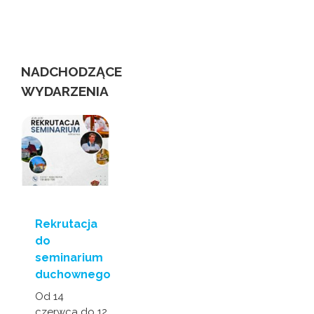
niewidomych
us
NADCHODZĄCE
WYDARZENIA
Rekrutacja
do
seminarium
duchownego
Od 14
czerwca do 12