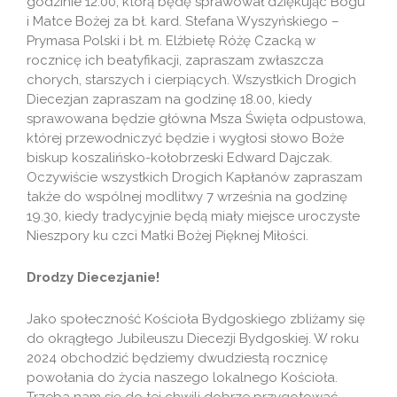
godzinie 12.00, którą będę sprawował dziękując Bogu
i Matce Bożej za bł. kard. Stefana Wyszyńskiego –
Prymasa Polski i bł. m. Elżbietę Różę Czacką w
rocznicę ich beatyfikacji, zapraszam zwłaszcza
chorych, starszych i cierpiących. Wszystkich Drogich
Diecezjan zapraszam na godzinę 18.00, kiedy
sprawowana będzie główna Msza Święta odpustowa,
której przewodniczyć będzie i wygłosi słowo Boże
biskup koszalińsko-kołobrzeski Edward Dajczak.
Oczywiście wszystkich Drogich Kapłanów zapraszam
także do wspólnej modlitwy 7 września na godzinę
19.30, kiedy tradycyjnie będą miały miejsce uroczyste
Nieszpory ku czci Matki Bożej Pięknej Miłości.
Drodzy Diecezjanie!
Jako społeczność Kościoła Bydgoskiego zbliżamy się
do okrągłego Jubileuszu Diecezji Bydgoskiej. W roku
2024 obchodzić będziemy dwudziestą rocznicę
powołania do życia naszego lokalnego Kościoła.