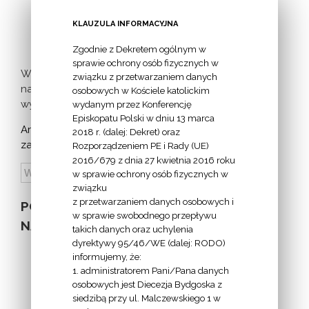
inicjatywa
milczącej [...]
KLAUZULA INFORMACYJNA
Zgodnie z Dekretem ogólnym w
sprawie ochrony osób fizycznych w
Więcej
związku z przetwarzaniem danych
nadchodzących
osobowych w Kościele katolickim
wydarzeń >
wydanym przez Konferencję
Episkopatu Polski w dniu 13 marca
Archiwum
2018 r. (dalej: Dekret) oraz
zapowiedzi:
Rozporządzeniem PE i Rady (UE)
2016/679 z dnia 27 kwietnia 2016 roku
w sprawie ochrony osób fizycznych w
związku
z przetwarzaniem danych osobowych i
POZOSTAŁE
w sprawie swobodnego przepływu
NA STRONIE
takich danych oraz uchylenia
dyrektywy 95/46/WE (dalej: RODO)
informujemy, że:
1. administratorem Pani/Pana danych
osobowych jest Diecezja Bydgoska z
siedzibą przy ul. Malczewskiego 1 w