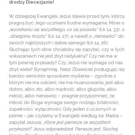
drodzy Diecezjanie!
W dzisiejszej Ewangelii Jezus stawia przed tymi, którzy
pragną być Jego uczniami trudne wymagania. Mówi o
„wyrzekaniu się wszystkiego, co się posiada”
(Łk 14, 33), o
„dźwiganiu krzyża”
(Łk 14, 27), a nawet o
„nienawiści”
do
swoich najbliższych i siebie samego (Łk 14, 26).
Słuchając tych słów chciałoby się zapytać, czy w tych
wskazaniach nie jest zbyt radykalny? Czy nie ma w
tym pewnej przesady? Czy Jezus nie wymaga od nas
zbyt wiele? Bynajmniej… Nasz Zbawiciel posługując się
bardzo semickim sposobem myślenia – zgodnie z
którym nie ma odcieni, nie ma niuansowania, jest albo
dobro, albo zło, albo mądrość, albo głupota, albo
miłość, albo nienawiść – pragnie przypomnieć, że
miłość do Boga wymaga swego rodzaju totalności,
zupełności, wyłączności. Gdy jeden z uczonych w
piśmie – jak czytamy w Ewangelii według św. Marka –
zapytał Jezusa:
„Które jest pierwsze ze wszystkich
przykazań? Jezus odpowiedział: Pierwsze jest: Słuchaj