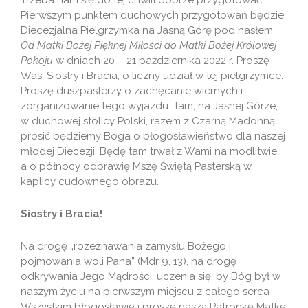
Trzeba nam się do tej chwili dobrze przygotować.
Pierwszym punktem duchowych przygotowań będzie
Diecezjalna Pielgrzymka na Jasną Górę pod hasłem
Od Matki Bożej Pięknej Miłości do Matki Bożej Królowej
Pokoju
w dniach 20 – 21 października 2022 r. Proszę
Was, Siostry i Bracia, o liczny udział w tej pielgrzymce.
Proszę duszpasterzy o zachęcanie wiernych i
zorganizowanie tego wyjazdu. Tam, na Jasnej Górze,
w duchowej stolicy Polski, razem z Czarną Madonną
prosić będziemy Boga o błogosławieństwo dla naszej
młodej Diecezji. Będę tam trwał z Wami na modlitwie,
a o północy odprawię Mszę Świętą Pasterską w
kaplicy cudownego obrazu.
Siostry i Bracia!
Na drogę „rozeznawania zamysłu Bożego i
pojmowania woli Pana” (Mdr 9, 13), na drogę
odkrywania Jego Mądrości, uczenia się, by Bóg był w
naszym życiu na pierwszym miejscu z całego serca
Wszystkim błogosławię i proszę naszą Patronkę Matkę