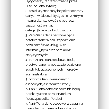
INFORMACJE
Bydgoszczy, reprezentowana przez
Biskupa Jana Tyrawę;
Z
2. został wyznaczony inspektor ochrony
EKAI.PL:
danych w Diecezji Bydgoskiej, z którym
można skonstatować się poprzez
wiadomość e-mail:
delegat@diecezja.bydgoszcz.pl;
3. Pani/Pana dane osobowe będą
przetwarzane w celu zapewnienia
bezpieczeństwa usług, w celu
INFORMACJE
informacyjnym oraz pomiarów
EPISKOPATU
statystycznych;
4. Pani/Pana dane osobowe będą
POLSKI:
przetwarzane na podstawie udzielonej
zgody lub uzasadnionych interesów
administratora;
5. odbiorcą Pani/Pana danych
osobowych jest redaktor strony;
6. Pani/Pana dane osobowe nie będą
LINKI
przekazywane poza terytorium
Rzeczypospolitej Polskiej;
7. Pani/Pana dane osobowe, z uwagi na
uzasadniony interes administratora,
- Stolica Apostolska