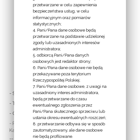
przetwarzane w celu zapewnienia
bezpieczeństwa usług, w celu
INFORMACJE
informacyjnym oraz pomiarów
EPISKOPATU
statystycznych;
4. Pani/Pana dane osobowe będą
POLSKI:
przetwarzane na podstawie udzielonej
zgody lub uzasadnionych interesów
administratora;
5. odbiorcą Pani/Pana danych
osobowych jest redaktor strony;
6. Pani/Pana dane osobowe nie będą
LINKI
przekazywane poza terytorium
Rzeczypospolitej Polskiej;
7. Pani/Pana dane osobowe, z uwagi na
uzasadniony interes administratora,
- Stolica Apostolska
będą przetwarzane do czasu
- Twitter Papieża
ewentualnego zgłoszenia przez
Pani/Pana skutecznego sprzeciwu lub
- Czytania z dnia
ustania okresu ewentualnych roszczeń;
- Polska Misja
8. przetwarzanie odbywa się w sposób
Katolicka:
zautomatyzowany, ale dane osobowe
nie będą profilowane.
-- w Austrii