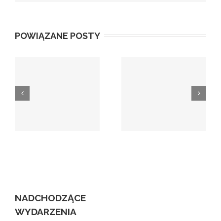
POWIĄZANE POSTY
I
Krajowy System
Patronaty
e-Faktur
ordynariusza
NADCHODZĄCE
WYDARZENIA