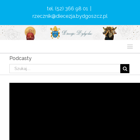
tel. (52) 366 98 01
|
rzecznik@diecezja.bydgoszcz.pl
Podcasty