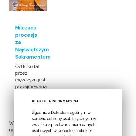
Milcząca
procesja
za
Najświętszym
Sakramentem
Od kilku lat
przez
mężczyzn jest
podejmowana
inicjatywa
milczącej [...]
KLAUZULA INFORMACYJNA
Zgodnie z Dekretem ogólnym w
sprawie ochrony osób fizycznych w
Więcej
związku z przetwarzaniem danych
nadchodzących
osobowych w Kościele katolickim