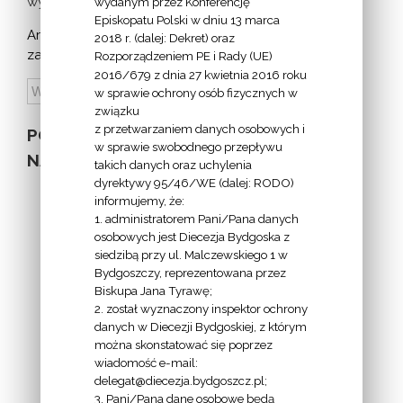
wydarzeń >
wydanym przez Konferencję
Episkopatu Polski w dniu 13 marca
Archiwum
2018 r. (dalej: Dekret) oraz
zapowiedzi:
Rozporządzeniem PE i Rady (UE)
2016/679 z dnia 27 kwietnia 2016 roku
w sprawie ochrony osób fizycznych w
związku
z przetwarzaniem danych osobowych i
POZOSTAŁE
w sprawie swobodnego przepływu
NA STRONIE
takich danych oraz uchylenia
dyrektywy 95/46/WE (dalej: RODO)
informujemy, że:
1. administratorem Pani/Pana danych
osobowych jest Diecezja Bydgoska z
siedzibą przy ul. Malczewskiego 1 w
INFORMACJE
Bydgoszczy, reprezentowana przez
Biskupa Jana Tyrawę;
Z
2. został wyznaczony inspektor ochrony
EKAI.PL:
danych w Diecezji Bydgoskiej, z którym
można skonstatować się poprzez
wiadomość e-mail:
delegat@diecezja.bydgoszcz.pl;
3. Pani/Pana dane osobowe będą