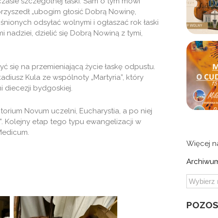
czasie szczególnej łaski. Sam o tym mówi
rzyszedł „ubogim głosić Dobrą Nowinę,
śnionych odsyłać wolnymi i ogłaszać rok łaski
nadziei, dzielić się Dobrą Nowiną z tymi,
 się na przemieniającą życie łaskę odpustu.
diusz Kula ze wspólnoty „Martyria”, który
 diecezji bydgoskiej.
orium Novum uczelni, Eucharystia, a po niej
 Kolejny etap tego typu ewangelizacji w
Medicum.
Więcej 
Archiwum
POZOS