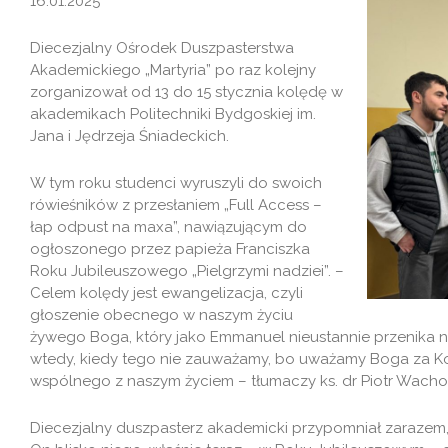
16.01.2025
Diecezjalny Ośrodek Duszpasterstwa
Akademickiego „Martyria” po raz kolejny
zorganizował od 13 do 15 stycznia kolędę w
akademikach Politechniki Bydgoskiej im.
Jana i Jędrzeja Śniadeckich.
W tym roku studenci wyruszyli do swoich
rówieśników z przesłaniem „Full Access –
łap odpust na maxa”, nawiązującym do
ogłoszonego przez papieża Franciszka
Roku Jubileuszowego „Pielgrzymi nadziei”. –
Celem kolędy jest ewangelizacja, czyli
głoszenie obecnego w naszym życiu
żywego Boga, który jako Emmanuel nieustannie przenika n
wtedy, kiedy tego nie zauważamy, bo uważamy Boga za K
wspólnego z naszym życiem – tłumaczy ks. dr Piotr Wacho
Diecezjalny duszpasterz akademicki przypomniał zarazem,