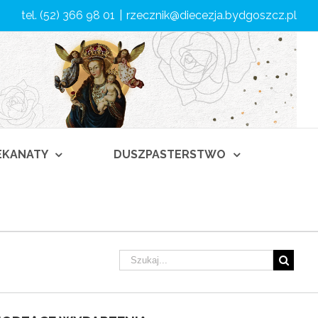
tel. (52) 366 98 01
|
rzecznik@diecezja.bydgoszcz.pl
DEKANATY
DUSZPASTERSTWO