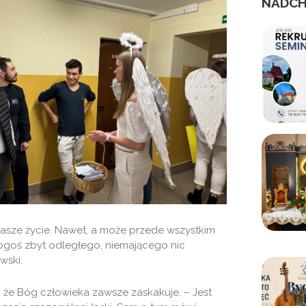
NADCH
asze życie. Nawet, a może przede wszystkim
ogoś zbyt odległego, niemającego nic
wski.
 że Bóg człowieka zawsze zaskakuje. – Jest