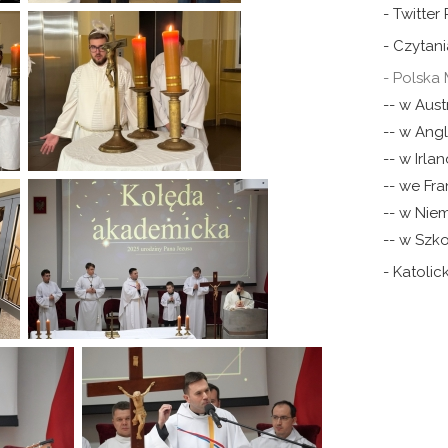
- Twitter
- Czytani
- Polska 
-- w Austr
-- w Angli
-- w Irlan
-- we Fra
-- w Nie
-- w Szko
- Katoli