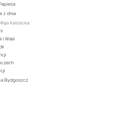
 Papieża
a z dnia
Misja Katolicka:
ii
i i Walii
dii
ncji
mczech
cji
cka Bydgoszcz