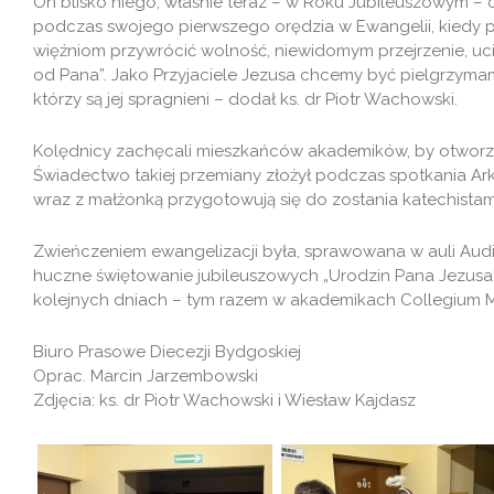
On blisko niego, właśnie teraz – w Roku Jubileuszowym – 
podczas swojego pierwszego orędzia w Ewangelii, kiedy p
więźniom przywrócić wolność, niewidomym przejrzenie, uci
od Pana”. Jako Przyjaciele Jezusa chcemy być pielgrzymami 
którzy są jej spragnieni – dodał ks. dr Piotr Wachowski.
Kolędnicy zachęcali mieszkańców akademików, by otworzyć
Świadectwo takiej przemiany złożył podczas spotkania Arka
wraz z małżonką przygotowują się do zostania katechistami
Zwieńczeniem ewangelizacji była, sprawowana w auli Audit
huczne świętowanie jubileuszowych „Urodzin Pana Jezusa”.
kolejnych dniach – tym razem w akademikach Collegium 
Biuro Prasowe Diecezji Bydgoskiej
Oprac. Marcin Jarzembowski
Zdjęcia: ks. dr Piotr Wachowski i Wiesław Kajdasz