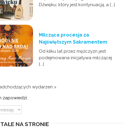
Dźwięku, który jest kontynuacją, a [...]
Milcząca procesja za
Najświętszym Sakramentem
Od kilku lat przez mężczyzn jest
podejmowana inicjatywa milczącej
[...]
nadchodzących wydarzeń >
 zapowiedzi:
TAŁE NA STRONIE