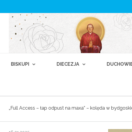
BISKUPI
DIECEZJA
DUCHOWI
„Full Access – łap odpust na maxa” – kolęda w bydgosk