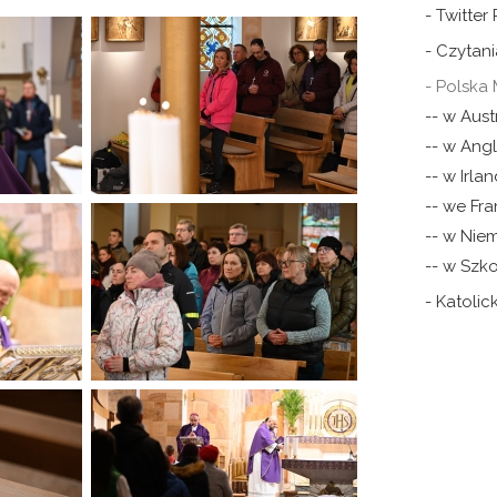
- Twitter
- Czytani
- Polska 
-- w Austr
-- w Angli
-- w Irlan
-- we Fra
-- w Nie
-- w Szko
- Katoli