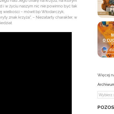
szego nad Jego ofiarę na krzyżu, na którym
 i w życiu naszym nic nie powinno być tak
ej wielkości – mówił bp Włodarczyk,
yty znak krzyża”. – Niezatarty charakter, w
edział.
Więcej 
Archiwum
POZOS