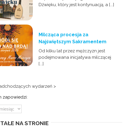
Dźwięku, który jest kontynuacją, a [...]
Milcząca procesja za
Najświętszym Sakramentem
Od kilku lat przez mężczyzn jest
podejmowana inicjatywa milczącej
[...]
nadchodzących wydarzeń >
 zapowiedzi:
TAŁE NA STRONIE