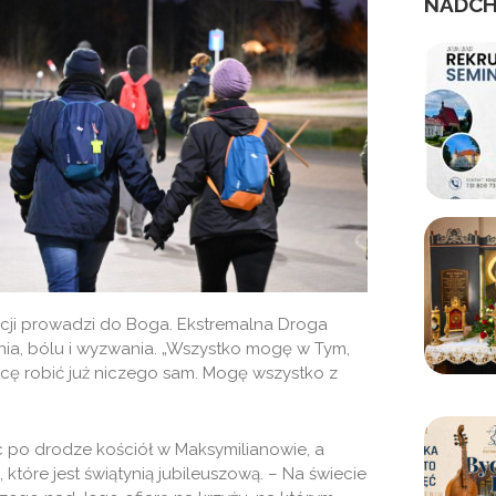
NADCH
cji prowadzi do Boga. Ekstremalna Droga
ia, bólu i wyzwania. „Wszystko mogę w Tym,
hcę robić już niczego sam. Mogę wszystko z
c po drodze kościół w Maksymilianowie, a
tóre jest świątynią jubileuszową. – Na świecie