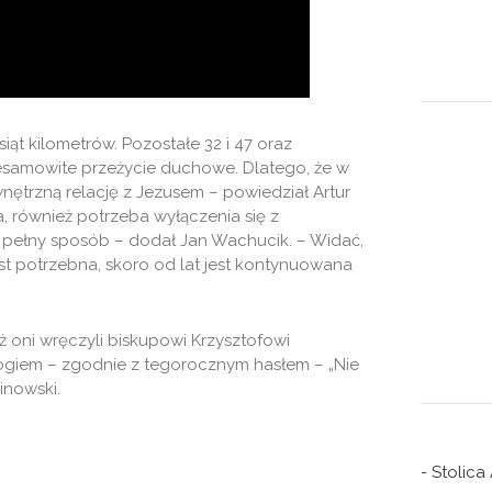
ąt kilometrów. Pozostałe 32 i 47 oraz
niesamowite przeżycie duchowe. Dlatego, że w
nętrzną relację z Jezusem – powiedział Artur
, również potrzeba wyłączenia się z
w pełny sposób – dodał Jan Wachucik. – Widać,
st potrzebna, skoro od lat jest kontynuowana
 oni wręczyli biskupowi Krzysztofowi
ogiem – zgodnie z tegorocznym hasłem – „Nie
inowski.
- Stolica