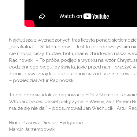
Najdłuższa z wyznaczonych tras liczyła ponad siedemdziesi
„parafialna” – 20 kilometrów. – Jest to przede wszystkim 
ciemności, ciszy, trudzie, bólu, mamy zbudować naszą wew
Racinowski. – To próba podjęcia wysiłku na wzór Chrystusa
codziennego biegu, by święta, jakie przed nami, przeżyć 
że inicjatywa znajduje duże uznanie wśród uczestników. Je
– powiedział Artur Racinowski.
To oni odpowiadali za organizację EDK z Niemcza. Również
Włodarczykowi pakiet pielgrzyma. – Wiemy, że z Panem B
ma, że się nie da!” – podsumowali Jan Wachucik i Artur Rac
Biuro Prasowe Diecezji Bydgoskiej
Marcin Jarzembowski