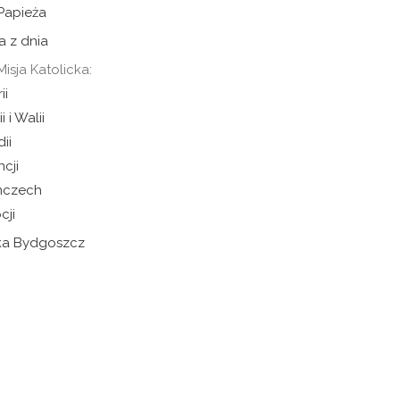
 Papieża
a z dnia
Misja Katolicka:
ii
i i Walii
dii
ncji
mczech
cji
cka Bydgoszcz