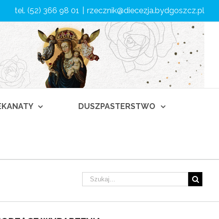
tel. (52) 366 98 01
|
rzecznik@diecezja.bydgoszcz.pl
DEKANATY
DUSZPASTERSTWO