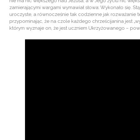
nie ma nic większego nad Jezusa, a w Jego życiu nic więk
zamierającymi wargami wymawiał słowa: Wykonało się. Stąd
uroczyste, a równocześnie tak codzienne jak rozważanie t
przypominając, że na czole każdego chrześcijanina jest „wyr
którym wyznaje on, że jest uczniem Ukrzyżowanego – powi