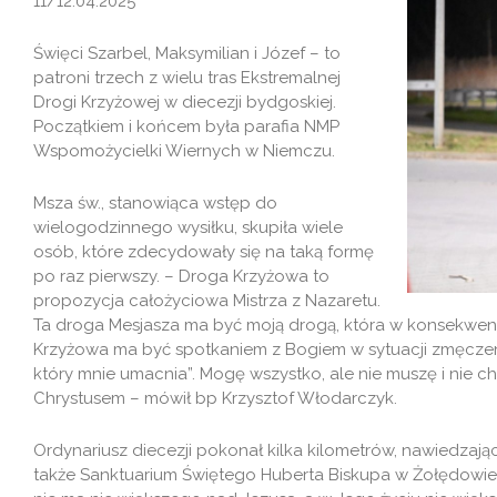
11/12.04.2025
Święci Szarbel, Maksymilian i Józef – to
patroni trzech z wielu tras Ekstremalnej
Drogi Krzyżowej w diecezji bydgoskiej.
Początkiem i końcem była parafia NMP
Wspomożycielki Wiernych w Niemczu.
Msza św., stanowiąca wstęp do
wielogodzinnego wysiłku, skupiła wiele
osób, które zdecydowały się na taką formę
po raz pierwszy. – Droga Krzyżowa to
propozycja całożyciowa Mistrza z Nazaretu.
Ta droga Mesjasza ma być moją drogą, która w konsekwen
Krzyżowa ma być spotkaniem z Bogiem w sytuacji zmęczen
który mnie umacnia”. Mogę wszystko, ale nie muszę i nie c
Chrystusem – mówił bp Krzysztof Włodarczyk.
Ordynariusz diecezji pokonał kilka kilometrów, nawiedzają
także Sanktuarium Świętego Huberta Biskupa w Żołędowie, k