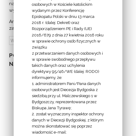
nadchodzących
osobowych w Kościele katolickim
wydarzeń >
wydanym przez Konferencję
Episkopatu Polski w dniu 13 marca
Archiwum
2018 r. (dalej: Dekret) oraz
zapowiedzi:
Rozporządzeniem PE i Rady (UE)
2016/679 z dnia 27 kwietnia 2016 roku
w sprawie ochrony osób fizycznych w
związku
z przetwarzaniem danych osobowych i
POZOSTAŁE
w sprawie swobodnego przepływu
NA STRONIE
takich danych oraz uchylenia
dyrektywy 95/46/WE (dalej: RODO)
informujemy, że:
1. administratorem Pani/Pana danych
osobowych jest Diecezja Bydgoska z
siedzibą przy ul. Malczewskiego 1 w
INFORMACJE
Bydgoszczy, reprezentowana przez
Biskupa Jana Tyrawę;
Z
2. został wyznaczony inspektor ochrony
EKAI.PL:
danych w Diecezji Bydgoskiej, z którym
można skonstatować się poprzez
wiadomość e-mail: