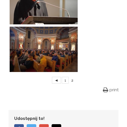
◄
1
2
print
Udostępnij to!