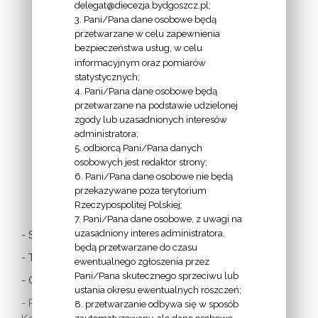
delegat@diecezja.bydgoszcz.pl;
3. Pani/Pana dane osobowe będą
przetwarzane w celu zapewnienia
bezpieczeństwa usług, w celu
INFORMACJE
informacyjnym oraz pomiarów
EPISKOPATU
statystycznych;
4. Pani/Pana dane osobowe będą
POLSKI:
przetwarzane na podstawie udzielonej
zgody lub uzasadnionych interesów
administratora;
5. odbiorcą Pani/Pana danych
osobowych jest redaktor strony;
6. Pani/Pana dane osobowe nie będą
LINKI
przekazywane poza terytorium
Rzeczypospolitej Polskiej;
7. Pani/Pana dane osobowe, z uwagi na
uzasadniony interes administratora,
- Stolica Apostolska
będą przetwarzane do czasu
- Twitter Papieża
ewentualnego zgłoszenia przez
Pani/Pana skutecznego sprzeciwu lub
- Czytania z dnia
ustania okresu ewentualnych roszczeń;
- Polska Misja
8. przetwarzanie odbywa się w sposób