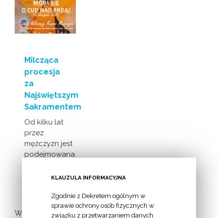
Milcząca
procesja
za
Najświętszym
Sakramentem
Od kilku lat
przez
mężczyzn jest
podejmowana
inicjatywa
milczącej [...]
KLAUZULA INFORMACYJNA
Zgodnie z Dekretem ogólnym w
sprawie ochrony osób fizycznych w
Więcej
związku z przetwarzaniem danych