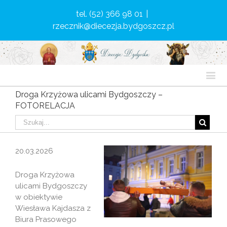
tel. (52) 366 98 01
|
rzecznik@diecezja.bydgoszcz.pl
Droga Krzyżowa ulicami Bydgoszczy –
FOTORELACJA
20.03.2026
Droga Krzyżowa
ulicami Bydgoszczy
w obiektywie
Wiesława Kajdasza z
Biura Prasowego