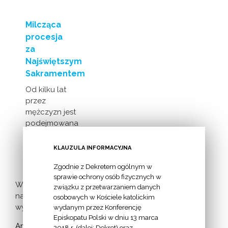
Milcząca
procesja
za
Najświętszym
Sakramentem
Od kilku lat
przez
mężczyzn jest
podejmowana
inicjatywa
milczącej [...]
KLAUZULA INFORMACYJNA
Zgodnie z Dekretem ogólnym w
sprawie ochrony osób fizycznych w
Więcej
związku z przetwarzaniem danych
nadchodzących
osobowych w Kościele katolickim
wydarzeń >
wydanym przez Konferencję
Episkopatu Polski w dniu 13 marca
Archiwum
2018 r. (dalej: Dekret) oraz