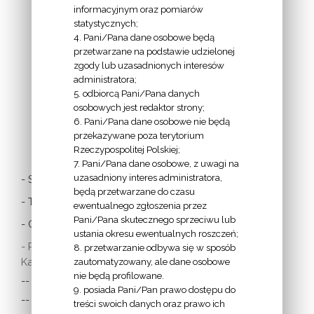
INFORMACJE
informacyjnym oraz pomiarów
EPISKOPATU
statystycznych;
4. Pani/Pana dane osobowe będą
POLSKI:
przetwarzane na podstawie udzielonej
zgody lub uzasadnionych interesów
administratora;
5. odbiorcą Pani/Pana danych
osobowych jest redaktor strony;
6. Pani/Pana dane osobowe nie będą
LINKI
przekazywane poza terytorium
Rzeczypospolitej Polskiej;
7. Pani/Pana dane osobowe, z uwagi na
uzasadniony interes administratora,
- Stolica Apostolska
będą przetwarzane do czasu
- Twitter Papieża
ewentualnego zgłoszenia przez
Pani/Pana skutecznego sprzeciwu lub
- Czytania z dnia
ustania okresu ewentualnych roszczeń;
- Polska Misja
8. przetwarzanie odbywa się w sposób
Katolicka:
zautomatyzowany, ale dane osobowe
nie będą profilowane.
-- w Austrii
9. posiada Pani/Pan prawo dostępu do
-- w Anglii i Walii
treści swoich danych oraz prawo ich