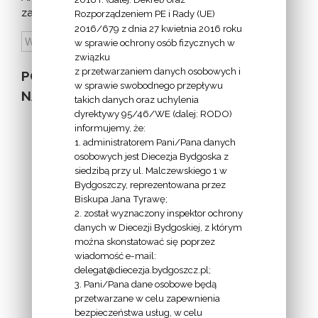
zapowiedzi:
Rozporządzeniem PE i Rady (UE)
2016/679 z dnia 27 kwietnia 2016 roku
w sprawie ochrony osób fizycznych w
związku
z przetwarzaniem danych osobowych i
POZOSTAŁE
w sprawie swobodnego przepływu
NA STRONIE
takich danych oraz uchylenia
dyrektywy 95/46/WE (dalej: RODO)
informujemy, że:
1. administratorem Pani/Pana danych
osobowych jest Diecezja Bydgoska z
siedzibą przy ul. Malczewskiego 1 w
INFORMACJE
Bydgoszczy, reprezentowana przez
Biskupa Jana Tyrawę;
Z
2. został wyznaczony inspektor ochrony
EKAI.PL:
danych w Diecezji Bydgoskiej, z którym
można skonstatować się poprzez
wiadomość e-mail:
delegat@diecezja.bydgoszcz.pl;
3. Pani/Pana dane osobowe będą
przetwarzane w celu zapewnienia
bezpieczeństwa usług, w celu