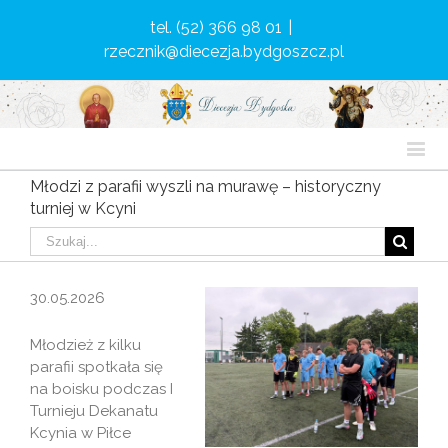
tel. (52) 366 98 01
|
rzecznik@diecezja.bydgoszcz.pl
Młodzi z parafii wyszli na murawę – historyczny
turniej w Kcyni
30.05.2026
Młodzież z kilku
parafii spotkała się
na boisku podczas I
Turnieju Dekanatu
Kcynia w Piłce