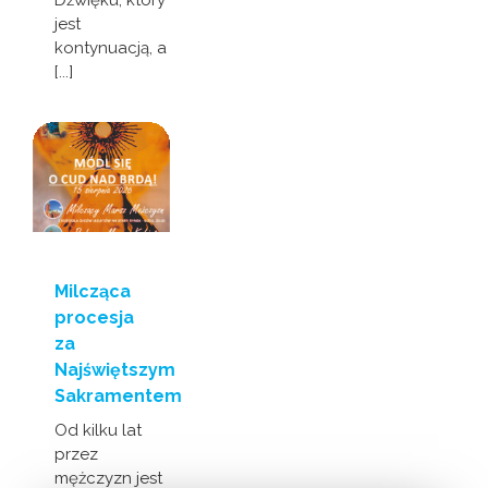
Dźwięku, który
jest
kontynuacją, a
[...]
Milcząca
procesja
za
Najświętszym
Sakramentem
Od kilku lat
przez
mężczyzn jest