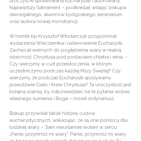
uroczyście sprawowaną Eucharystię i adorowany
Najświętszy Sakrament – podkreślał, witając biskupa
diecezjalnego, alumnów bydgoskiego seminarium
oraz autora nowej monstrancji.
W homilii bp Krzysztof Włodarczyk przypomniał
wydarzenia Wieczernika i ustanowienie Eucharystii.
Zachęcał wiernych do pogłębienia wiary w realną
obecność Chrystusa pod postaciami chleba i wina. –
Czy wierzymy w cud przeistoczenia, w którym
uczestniczymy podczas każdej Mszy Świętej? Czy
wierzymy, że podczas Eucharystii spożywamy
prawdziwie Ciało i Krew Chrystusa? Ta uroczystość jest
kolejną szansą, by odpowiedzieć na te pytania wobec
własnego sumienia i Boga – mówił ordynariusz.
Biskup przywołał także historię cudów
eucharystycznych, wskazując, że są one pomocą dla
ludzkiej wiary. – Sam nieustannie wołam w sercu:
„Panie, przymnóż mi wiary”. Panie, przymnóż mi wiary,