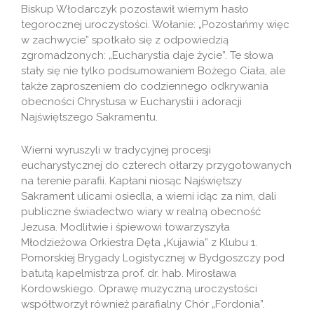
Biskup Włodarczyk pozostawił wiernym hasło
tegorocznej uroczystości. Wołanie: „Pozostańmy więc
w zachwycie” spotkało się z odpowiedzią
zgromadzonych: „Eucharystia daje życie”. Te słowa
stały się nie tylko podsumowaniem Bożego Ciała, ale
także zaproszeniem do codziennego odkrywania
obecności Chrystusa w Eucharystii i adoracji
Najświętszego Sakramentu.
Wierni wyruszyli w tradycyjnej procesji
eucharystycznej do czterech ołtarzy przygotowanych
na terenie parafii. Kapłani niosąc Najświętszy
Sakrament ulicami osiedla, a wierni idąc za nim, dali
publiczne świadectwo wiary w realną obecność
Jezusa. Modlitwie i śpiewowi towarzyszyła
Młodzieżowa Orkiestra Dęta „Kujawia” z Klubu 1.
Pomorskiej Brygady Logistycznej w Bydgoszczy pod
batutą kapelmistrza prof. dr. hab. Mirosława
Kordowskiego. Oprawę muzyczną uroczystości
współtworzył również parafialny Chór „Fordonia”.