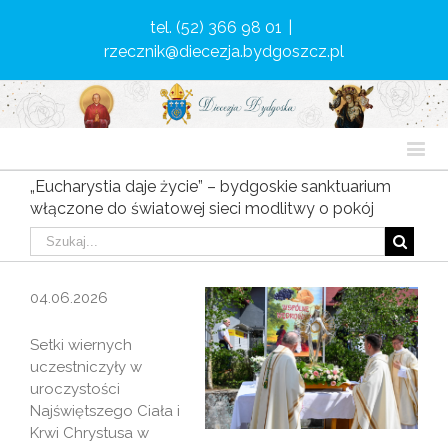
tel. (52) 366 98 01
|
rzecznik@diecezja.bydgoszcz.pl
„Eucharystia daje życie” – bydgoskie sanktuarium
włączone do światowej sieci modlitwy o pokój
04.06.2026
Setki wiernych
uczestniczyły w
uroczystości
Najświętszego Ciała i
Krwi Chrystusa w