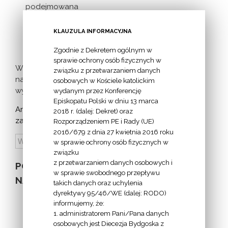
podejmowana
inicjatywa
milczącej [...]
KLAUZULA INFORMACYJNA
Zgodnie z Dekretem ogólnym w
sprawie ochrony osób fizycznych w
Więcej
związku z przetwarzaniem danych
nadchodzących
osobowych w Kościele katolickim
wydarzeń >
wydanym przez Konferencję
Episkopatu Polski w dniu 13 marca
Archiwum
2018 r. (dalej: Dekret) oraz
zapowiedzi:
Rozporządzeniem PE i Rady (UE)
2016/679 z dnia 27 kwietnia 2016 roku
w sprawie ochrony osób fizycznych w
związku
z przetwarzaniem danych osobowych i
POZOSTAŁE
w sprawie swobodnego przepływu
NA STRONIE
takich danych oraz uchylenia
dyrektywy 95/46/WE (dalej: RODO)
informujemy, że:
1. administratorem Pani/Pana danych
osobowych jest Diecezja Bydgoska z