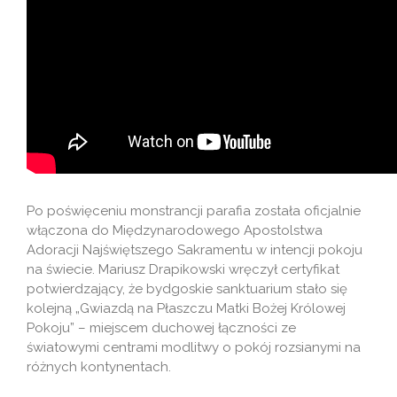
Po poświęceniu monstrancji parafia została oficjalnie
włączona do Międzynarodowego Apostolstwa
Adoracji Najświętszego Sakramentu w intencji pokoju
na świecie. Mariusz Drapikowski wręczył certyfikat
potwierdzający, że bydgoskie sanktuarium stało się
kolejną „Gwiazdą na Płaszczu Matki Bożej Królowej
Pokoju” – miejscem duchowej łączności ze
światowymi centrami modlitwy o pokój rozsianymi na
różnych kontynentach.