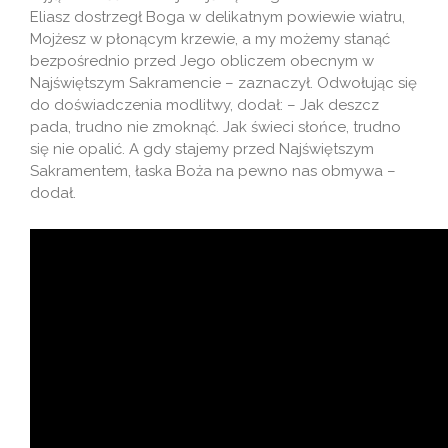
Eliasz dostrzegł Boga w delikatnym powiewie wiatru,
Mojżesz w płonącym krzewie, a my możemy stanąć
bezpośrednio przed Jego obliczem obecnym w
Najświętszym Sakramencie – zaznaczył. Odwołując się
do doświadczenia modlitwy, dodał: – Jak deszcz
pada, trudno nie zmoknąć. Jak świeci słońce, trudno
się nie opalić. A gdy stajemy przed Najświętszym
Sakramentem, łaska Boża na pewno nas obmywa –
dodał.