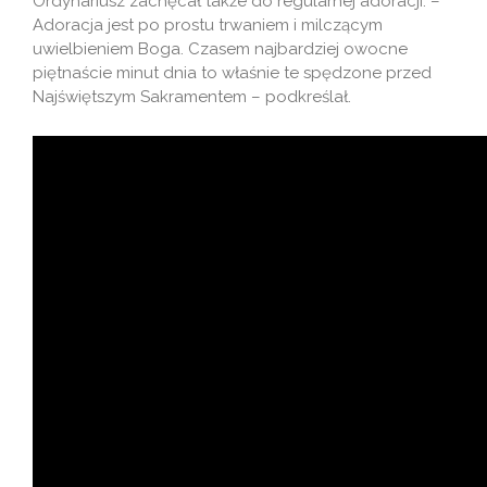
Ordynariusz zachęcał także do regularnej adoracji. –
Adoracja jest po prostu trwaniem i milczącym
uwielbieniem Boga. Czasem najbardziej owocne
piętnaście minut dnia to właśnie te spędzone przed
Najświętszym Sakramentem – podkreślał.