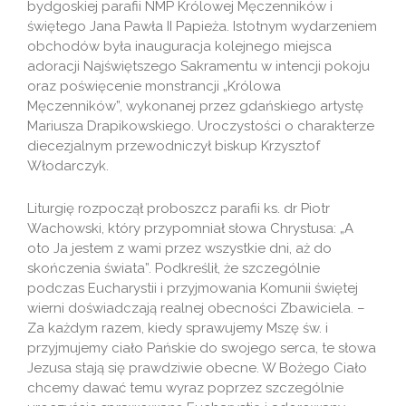
bydgoskiej parafii NMP Królowej Męczenników i
świętego Jana Pawła II Papieża. Istotnym wydarzeniem
obchodów była inauguracja kolejnego miejsca
adoracji Najświętszego Sakramentu w intencji pokoju
oraz poświęcenie monstrancji „Królowa
Męczenników”, wykonanej przez gdańskiego artystę
Mariusza Drapikowskiego. Uroczystości o charakterze
diecezjalnym przewodniczył biskup Krzysztof
Włodarczyk.
Liturgię rozpoczął proboszcz parafii ks. dr Piotr
Wachowski, który przypomniał słowa Chrystusa: „A
oto Ja jestem z wami przez wszystkie dni, aż do
skończenia świata”. Podkreślił, że szczególnie
podczas Eucharystii i przyjmowania Komunii świętej
wierni doświadczają realnej obecności Zbawiciela. –
Za każdym razem, kiedy sprawujemy Mszę św. i
przyjmujemy ciało Pańskie do swojego serca, te słowa
Jezusa stają się prawdziwie obecne. W Bożego Ciało
chcemy dawać temu wyraz poprzez szczególnie