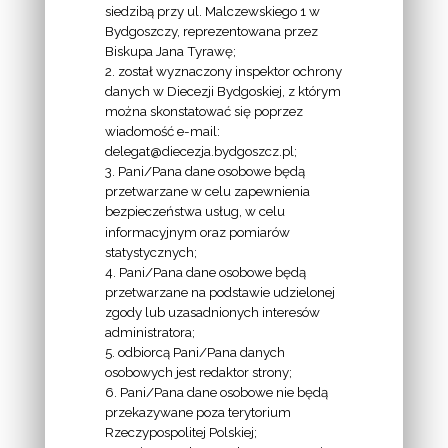
siedzibą przy ul. Malczewskiego 1 w
INFORMACJE
Bydgoszczy, reprezentowana przez
Biskupa Jana Tyrawę;
Z
2. został wyznaczony inspektor ochrony
EKAI.PL:
danych w Diecezji Bydgoskiej, z którym
można skonstatować się poprzez
wiadomość e-mail:
delegat@diecezja.bydgoszcz.pl;
3. Pani/Pana dane osobowe będą
przetwarzane w celu zapewnienia
bezpieczeństwa usług, w celu
INFORMACJE
informacyjnym oraz pomiarów
EPISKOPATU
statystycznych;
4. Pani/Pana dane osobowe będą
POLSKI:
przetwarzane na podstawie udzielonej
zgody lub uzasadnionych interesów
administratora;
5. odbiorcą Pani/Pana danych
osobowych jest redaktor strony;
6. Pani/Pana dane osobowe nie będą
LINKI
przekazywane poza terytorium
Rzeczypospolitej Polskiej;