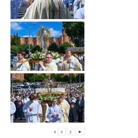
1
2
3
►