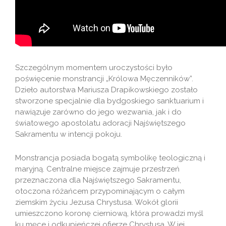
Szczególnym momentem uroczystości było
poświęcenie monstrancji „Królowa Męczenników”.
Dzieło autorstwa Mariusza Drapikowskiego zostało
stworzone specjalnie dla bydgoskiego sanktuarium i
nawiązuje zarówno do jego wezwania, jak i do
światowego apostolatu adoracji Najświętszego
Sakramentu w intencji pokoju.
Monstrancja posiada bogatą symbolikę teologiczną i
maryjną. Centralne miejsce zajmuje przestrzeń
przeznaczona dla Najświętszego Sakramentu,
otoczona różańcem przypominającym o całym
ziemskim życiu Jezusa Chrystusa. Wokół glorii
umieszczono koronę cierniową, która prowadzi myśl
ku męce i odkupieńczej ofierze Chrystusa. W jej