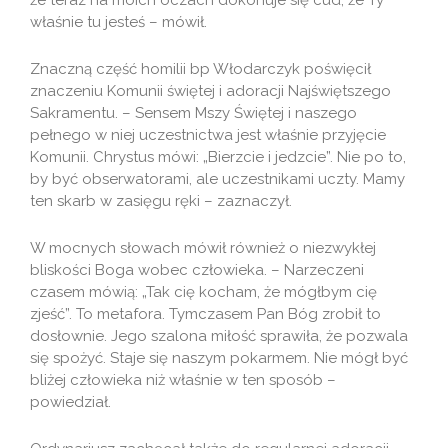
że teraz na moich oczach dokonuje się cud, że Ty
właśnie tu jesteś – mówił.
Znaczną część homilii bp Włodarczyk poświęcił
znaczeniu Komunii świętej i adoracji Najświętszego
Sakramentu. – Sensem Mszy Świętej i naszego
pełnego w niej uczestnictwa jest właśnie przyjęcie
Komunii. Chrystus mówi: „Bierzcie i jedzcie”. Nie po to,
by być obserwatorami, ale uczestnikami uczty. Mamy
ten skarb w zasięgu ręki – zaznaczył.
W mocnych słowach mówił również o niezwykłej
bliskości Boga wobec człowieka. – Narzeczeni
czasem mówią: „Tak cię kocham, że mógłbym cię
zjeść”. To metafora. Tymczasem Pan Bóg zrobił to
dosłownie. Jego szalona miłość sprawiła, że pozwala
się spożyć. Staje się naszym pokarmem. Nie mógł być
bliżej człowieka niż właśnie w ten sposób –
powiedział.