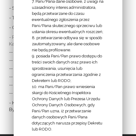
7. Pani/Pana dane osobowe, z uwagi na
uzasadniony interes administratora,
- Stolica Apostolska
będą przetwarzane do czasu
- Twitter Papieża
ewentualnego zgłoszenia przez
Pani/Pana skutecznego sprzeciwu lub
- Czytania z dnia
ustania okresu ewentualnych roszczeń;
- Polska Misja
8. przetwarzanie odbywa się w sposób
Katolicka:
zautomatyzowany, ale dane osobowe
nie będą profilowane.
-- w Austrii
9. posiada Pani/Pan prawo dostępu do
-- w Anglii i Walii
treści swoich danych oraz prawo ich
sprostowania, usunięcia lub
-- w Irlandii
ograniczenia przetwarzania zgodnie z
-- we Francji
Dekretem lub RODO;
-- w Niemczech
10. ma Pani/Pan prawo wniesienia
skargi do Kościelnego Inspektora
-- w Szkocji
Ochrony Danych lub Prezesa Urzędu
- Katolicka
Ochrony Danych Osobowych, gdy
Bydgoszcz
Pani/Pan uzna, iż przetwarzanie
danych osobowych Pani/Pana
dotyczących narusza przepisy Dekretu
lub RODO.