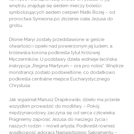
wnętrzu znajduje się siedem mieczy boleści
symbolizujących siedem cierpień Matki Bożej – od
proroctwa Symeona po złożenie ciała Jezusa do
grobu.
Dłonie Maryi zostały przedstawione w geście
otwartości i opieki nad powierzonym jej ludem, a
królewska korona podkreśla tytuł Królowej
Męczenników. U podstawy dzieła widnieje łacińska
inskrypcja „Regina Martyrum – ora pro nobis”. Wnętrze
monstrancji zostało podświetlone, co dodatkowo
podkreśla centralne miejsce Eucharystycznego
Chrystusa.
Jak wyjaśniał Mariusz Drapikowski, dzieło ma przede
wszystkim prowadzić do modlitwy. – Pokój
międzynarodowy zaczyna się od serca człowieka.
Pragniemy zaprosić Jezusa do naszego życia i
naszych rodzin – mówił artysta. Podkreślił również
wyjątkowość adoracji Najświętszego Sakramentu –