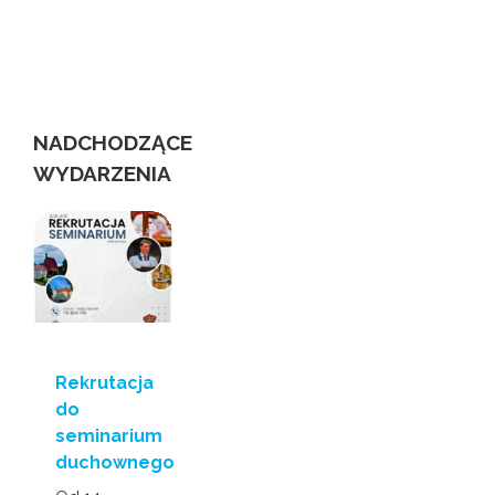
świecie
niewidomych
us
NADCHODZĄCE
WYDARZENIA
Rekrutacja
do
seminarium
duchownego