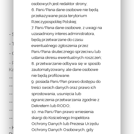
osobowych jest redaktor strony;
6. Pani/Pana dane osobowe nie będą
LINKI
przekazywane poza terytorium
Rzeczypospolitej Polskiej;
7. Pani/Pana dane osobowe, z uwagi na
uzasadniony interes administratora,
- Stolica Apostolska
będą przetwarzane do czasu
- Twitter Papieża
ewentualnego zgłoszenia przez
Pani/Pana skutecznego sprzeciwu lub
- Czytania z dnia
ustania okresu ewentualnych roszczeń;
- Polska Misja
8. przetwarzanie odbywa się w sposób
Katolicka:
zautomatyzowany, ale dane osobowe
nie będą profilowane.
-- w Austrii
9. posiada Pani/Pan prawo dostępu do
-- w Anglii i Walii
treści swoich danych oraz prawo ich
sprostowania, usunięcia lub
-- w Irlandii
ograniczenia przetwarzania zgodnie z
-- we Francji
Dekretem lub RODO;
-- w Niemczech
10. ma Pani/Pan prawo wniesienia
skargi do Kościelnego Inspektora
-- w Szkocji
Ochrony Danych lub Prezesa Urzędu
- Katolicka
Ochrony Danych Osobowych, gdy