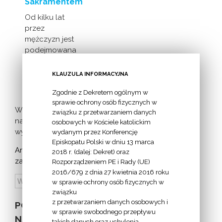
Sakramentem
Od kilku lat
przez
mężczyzn jest
podejmowana
inicjatywa
milczącej [...]
KLAUZULA INFORMACYJNA
Zgodnie z Dekretem ogólnym w
sprawie ochrony osób fizycznych w
Więcej
związku z przetwarzaniem danych
nadchodzących
osobowych w Kościele katolickim
wydarzeń >
wydanym przez Konferencję
Episkopatu Polski w dniu 13 marca
Archiwum
2018 r. (dalej: Dekret) oraz
zapowiedzi:
Rozporządzeniem PE i Rady (UE)
2016/679 z dnia 27 kwietnia 2016 roku
w sprawie ochrony osób fizycznych w
związku
z przetwarzaniem danych osobowych i
POZOSTAŁE
w sprawie swobodnego przepływu
NA STRONIE
takich danych oraz uchylenia