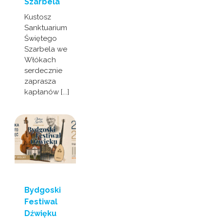
Szarbela
Kustosz
Sanktuarium
Świętego
Szarbela we
Włókach
serdecznie
zaprasza
kapłanów [...]
Bydgoski
Festiwal
Dźwięku