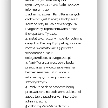
dyrektywy 95/46/WE (dalej: RODO)
informujemy, że:
1. administratorem Pani/Pana danych
osobowych jest Diecezja Bydgoska z
siedzibą przy ul. Malczewskiego 1 w
INFORMACJE
Bydgoszczy, reprezentowana przez
Biskupa Jana Tyrawę;
Z
2. został wyznaczony inspektor ochrony
EKAI.PL:
danych w Diecezji Bydgoskiej, z którym
można skonstatować się poprzez
wiadomość e-mail:
delegat@diecezja.bydgoszcz.pl;
3. Pani/Pana dane osobowe będą
przetwarzane w celu zapewnienia
bezpieczeństwa usług, w celu
INFORMACJE
informacyjnym oraz pomiarów
EPISKOPATU
statystycznych;
4. Pani/Pana dane osobowe będą
POLSKI:
przetwarzane na podstawie udzielonej
zgody lub uzasadnionych interesów
administratora;
5. odbiorcą Pani/Pana danych