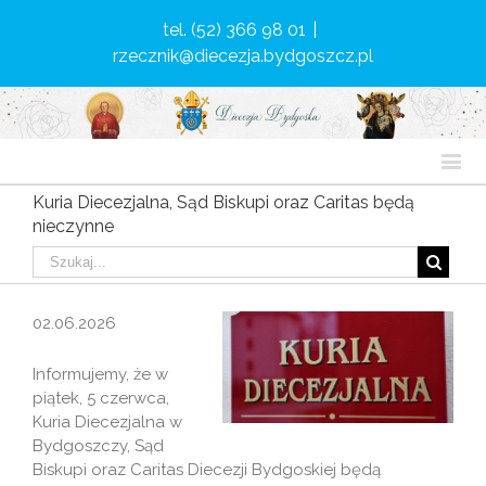
tel. (52) 366 98 01
|
rzecznik@diecezja.bydgoszcz.pl
Kuria Diecezjalna, Sąd Biskupi oraz Caritas będą
nieczynne
02.06.2026
Informujemy, że w
piątek, 5 czerwca,
Kuria Diecezjalna w
Bydgoszczy, Sąd
Biskupi oraz Caritas Diecezji Bydgoskiej będą