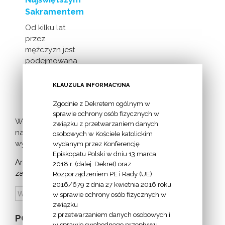
Sakramentem
Od kilku lat
przez
mężczyzn jest
podejmowana
inicjatywa
milczącej [...]
KLAUZULA INFORMACYJNA
Zgodnie z Dekretem ogólnym w
sprawie ochrony osób fizycznych w
Więcej
związku z przetwarzaniem danych
nadchodzących
osobowych w Kościele katolickim
wydarzeń >
wydanym przez Konferencję
Episkopatu Polski w dniu 13 marca
Archiwum
2018 r. (dalej: Dekret) oraz
zapowiedzi:
Rozporządzeniem PE i Rady (UE)
2016/679 z dnia 27 kwietnia 2016 roku
w sprawie ochrony osób fizycznych w
związku
z przetwarzaniem danych osobowych i
POZOSTAŁE
w sprawie swobodnego przepływu