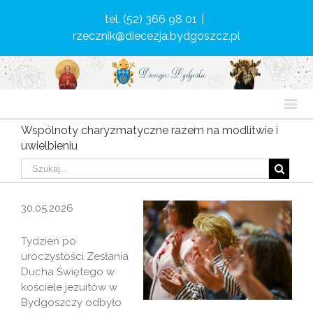
tel. (52) 366 98 01
|
rzecznik@diecezja.bydgoszcz.pl
Wspólnoty charyzmatyczne razem na modlitwie i
uwielbieniu
30.05.2026
Tydzień po
uroczystości Zesłania
Ducha Świętego w
kościele jezuitów w
Bydgoszczy odbyło