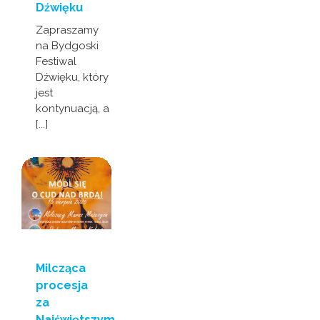
Dźwięku
Zapraszamy
na Bydgoski
Festiwal
Dźwięku, który
jest
kontynuacją, a
[...]
Milcząca
procesja
za
Najświętszym