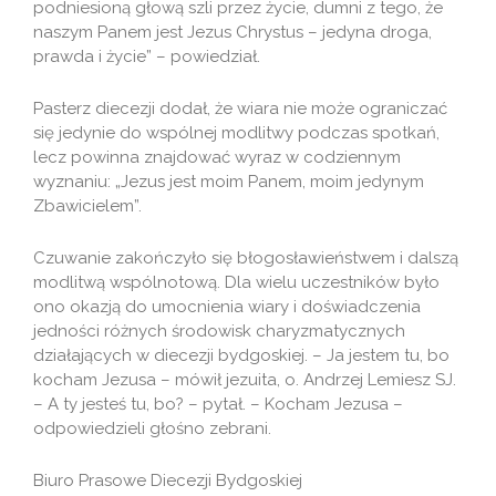
podniesioną głową szli przez życie, dumni z tego, że
naszym Panem jest Jezus Chrystus – jedyna droga,
prawda i życie” – powiedział.
Pasterz diecezji dodał, że wiara nie może ograniczać
się jedynie do wspólnej modlitwy podczas spotkań,
lecz powinna znajdować wyraz w codziennym
wyznaniu: „Jezus jest moim Panem, moim jedynym
Zbawicielem”.
Czuwanie zakończyło się błogosławieństwem i dalszą
modlitwą wspólnotową. Dla wielu uczestników było
ono okazją do umocnienia wiary i doświadczenia
jedności różnych środowisk charyzmatycznych
działających w diecezji bydgoskiej. – Ja jestem tu, bo
kocham Jezusa – mówił jezuita, o. Andrzej Lemiesz SJ.
– A ty jesteś tu, bo? – pytał. – Kocham Jezusa –
odpowiedzieli głośno zebrani.
Biuro Prasowe Diecezji Bydgoskiej