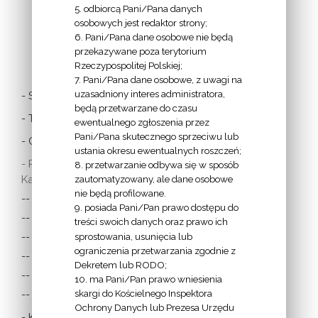
5. odbiorcą Pani/Pana danych
osobowych jest redaktor strony;
6. Pani/Pana dane osobowe nie będą
LINKI
przekazywane poza terytorium
Rzeczypospolitej Polskiej;
7. Pani/Pana dane osobowe, z uwagi na
uzasadniony interes administratora,
- Stolica Apostolska
będą przetwarzane do czasu
- Twitter Papieża
ewentualnego zgłoszenia przez
Pani/Pana skutecznego sprzeciwu lub
- Czytania z dnia
ustania okresu ewentualnych roszczeń;
- Polska Misja
8. przetwarzanie odbywa się w sposób
Katolicka:
zautomatyzowany, ale dane osobowe
nie będą profilowane.
-- w Austrii
9. posiada Pani/Pan prawo dostępu do
-- w Anglii i Walii
treści swoich danych oraz prawo ich
sprostowania, usunięcia lub
-- w Irlandii
ograniczenia przetwarzania zgodnie z
-- we Francji
Dekretem lub RODO;
-- w Niemczech
10. ma Pani/Pan prawo wniesienia
skargi do Kościelnego Inspektora
-- w Szkocji
Ochrony Danych lub Prezesa Urzędu
- Katolicka