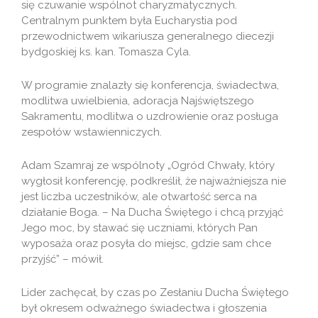
się czuwanie wspólnot charyzmatycznych.
Centralnym punktem była Eucharystia pod
przewodnictwem wikariusza generalnego diecezji
bydgoskiej ks. kan. Tomasza Cyla.
W programie znalazły się konferencja, świadectwa,
modlitwa uwielbienia, adoracja Najświętszego
Sakramentu, modlitwa o uzdrowienie oraz posługa
zespołów wstawienniczych.
Adam Szamraj ze wspólnoty „Ogród Chwały, który
wygłosił konferencję, podkreślił, że najważniejsza nie
jest liczba uczestników, ale otwartość serca na
działanie Boga. – Na Ducha Świętego i chcą przyjąć
Jego moc, by stawać się uczniami, których Pan
wyposaża oraz posyła do miejsc, gdzie sam chce
przyjść” – mówił.
Lider zachęcał, by czas po Zesłaniu Ducha Świętego
był okresem odważnego świadectwa i głoszenia