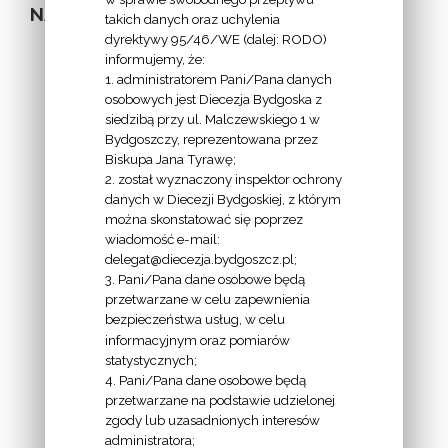
NA STRONIE
takich danych oraz uchylenia
dyrektywy 95/46/WE (dalej: RODO)
informujemy, że:
1. administratorem Pani/Pana danych
osobowych jest Diecezja Bydgoska z
siedzibą przy ul. Malczewskiego 1 w
INFORMACJE
Bydgoszczy, reprezentowana przez
Biskupa Jana Tyrawę;
Z
2. został wyznaczony inspektor ochrony
EKAI.PL:
danych w Diecezji Bydgoskiej, z którym
można skonstatować się poprzez
wiadomość e-mail:
delegat@diecezja.bydgoszcz.pl;
3. Pani/Pana dane osobowe będą
przetwarzane w celu zapewnienia
bezpieczeństwa usług, w celu
INFORMACJE
informacyjnym oraz pomiarów
EPISKOPATU
statystycznych;
4. Pani/Pana dane osobowe będą
POLSKI:
przetwarzane na podstawie udzielonej
zgody lub uzasadnionych interesów
administratora;