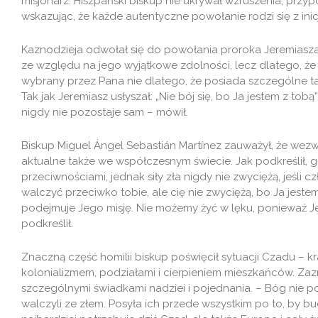
misjonarz. Hiszpański biskup nie ukrywał wzruszenia, przypo
wskazując, że każde autentyczne powołanie rodzi się z ini
Kaznodzieja odwołał się do powołania proroka Jeremiasza,
ze względu na jego wyjątkowe zdolności, lecz dlatego, że
wybrany przez Pana nie dlatego, że posiada szczególne tal
Tak jak Jeremiasz usłyszał: „Nie bój się, bo Ja jestem z tob
nigdy nie pozostaje sam – mówił.
Biskup Miguel Ángel Sebastián Martínez zauważył, że wezwa
aktualne także we współczesnym świecie. Jak podkreślił, g
przeciwnościami, jednak siły zła nigdy nie zwyciężą, jeśli 
walczyć przeciwko tobie, ale cię nie zwyciężą, bo Ja jeste
podejmuje Jego misję. Nie możemy żyć w lęku, ponieważ Je
podkreślił.
Znaczną część homilii biskup poświęcił sytuacji Czadu – k
kolonializmem, podziałami i cierpieniem mieszkańców. Zazn
szczególnymi świadkami nadziei i pojednania. – Bóg nie p
walczyli ze złem. Posyła ich przede wszystkim po to, by bu