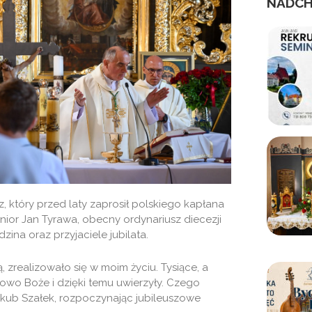
NADCH
z, który przed laty zaprosił polskiego kapłana
enior Jan Tyrawa, obecny ordynariusz diecezji
zina oraz przyjaciele jubilata.
ą, zrealizowało się w moim życiu. Tysiące, a
łowo Boże i dzięki temu uwierzyły. Czego
akub Szałek, rozpoczynając jubileuszowe