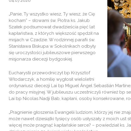
04.07.2026
„Panie, Ty wszystko wiesz, Ty wiesz, że Cię
kocham” – słowami św. Piotra ks. Jakub
Szałek podsumował dwadzieścia pięć lat
kapłaństwa, z których większość spędził na
misjach w Czadzie. W rodzinnej parafii św.
Stanisława Biskupa w Sokolnikach odbyły
się uroczystości jubileuszowe pierwszego
misjonarza diecezji bydgoskiej.
Eucharystii przewodniczył bp Krzysztof
Włodarczyk, a homilię wygłosił wieloletni
ordynariusz diecezji Lai bp Miguel Ángel Sebastián Martíne
do pracy misyjnej. W jubileuszu uczestniczyli również bp s
Lai bp Nicolas Nadji Bab, kapłani, osoby konsekrowane, rod
„Pragnienie głoszenia Ewangelii ludziom, którzy jej nie znaj
może nawet dziesiątki tysięcy osób usłyszały z moich ust s
więcej może pragnąć kapłańskie serce? – powiedział ks. J