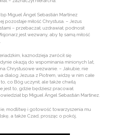
wiat – zaznaczył hierarcha.
, bp Miguel Ángel Sebastián Martínez
ej pozostaje miłość Chrystusa. – Jezus
stami – przebaczał, uzdrawiał, podnosił
 Misjonarz jest wezwany, aby tę samą miłość
.
riadzkim, kaznodzieja zwrócił się
 jedynie okazją do wspominania minionych lat,
a Chrystusowe wezwanie. – Jakubie, nie
na dialog Jezusa z Piotrem, widzę w nim całe
to, co Bóg uczynił, ale także chwilą
e jest to, gdzie będziesz pracował.
owiedział bp Miguel Ángel Sebastián Martínez.
cie, modlitwę i gotowość towarzyszenia mu
olskę, a także Czad, prosząc o pokój,