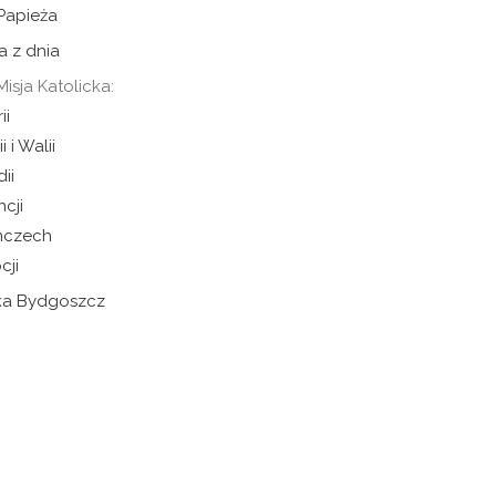
 Papieża
a z dnia
Misja Katolicka:
ii
i i Walii
dii
ncji
mczech
cji
cka Bydgoszcz