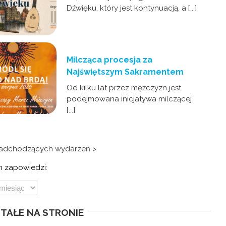
Dźwięku, który jest kontynuacją, a [...]
Milcząca procesja za
Najświętszym Sakramentem
Od kilku lat przez mężczyzn jest
podejmowana inicjatywa milczącej
[...]
nadchodzących wydarzeń >
 zapowiedzi:
TAŁE NA STRONIE