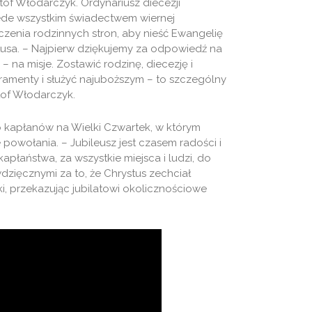
ztof Włodarczyk. Ordynariusz diecezji
rzede wszystkim świadectwem wiernej
enia rodzinnych stron, aby nieść Ewangelię
tusa. – Najpierw dziękujemy za odpowiedź na
– na misje. Zostawić rodzinę, diecezję i
kramenty i służyć najuboższym – to szczególny
tof Włodarczyk.
do kapłanów na Wielki Czwartek, w którym
powołania. – Jubileusz jest czasem radości i
płaństwa, za wszystkie miejsca i ludzi, do
wdzięcznymi za to, że Chrystus zechciał
i, przekazując jubilatowi okolicznościowe