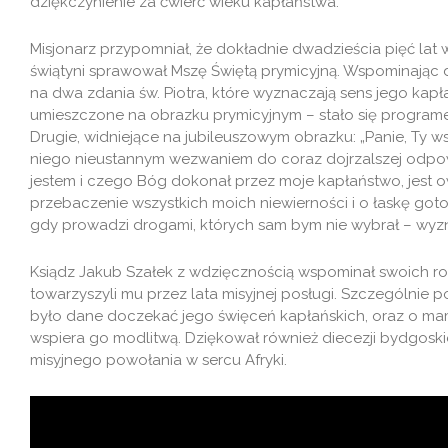
dziękczynienie za ćwierć wieku kapłaństwa.
Misjonarz przypomniał, że dokładnie dwadzieścia pięć lat w
świątyni sprawował Mszę Świętą prymicyjną. Wspominając 
na dwa zdania św. Piotra, które wyznaczają sens jego kapłań
umieszczone na obrazku prymicyjnym – stało się programe
Drugie, widniejące na jubileuszowym obrazku: „Panie, Ty wsz
niego nieustannym wezwaniem do coraz dojrzalszej odpowi
jestem i czego Bóg dokonał przez moje kapłaństwo, jest 
przebaczenie wszystkich moich niewierności i o łaskę got
gdy prowadzi drogami, których sam bym nie wybrał – wyzna
Ksiądz Jakub Szałek z wdzięcznością wspominał swoich ro
towarzyszyli mu przez lata misyjnej posługi. Szczególnie 
było dane doczekać jego święceń kapłańskich, oraz o mami
wspiera go modlitwą. Dziękował również diecezji bydgoskie
misyjnego powołania w sercu Afryki.