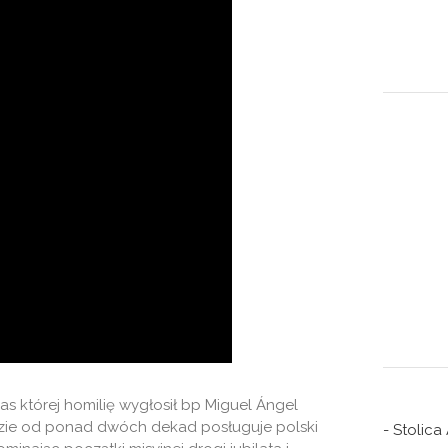
s której homilię wygłosił bp Miguel Ángel
 gdzie od ponad dwóch dekad posługuje polski
- Stolica