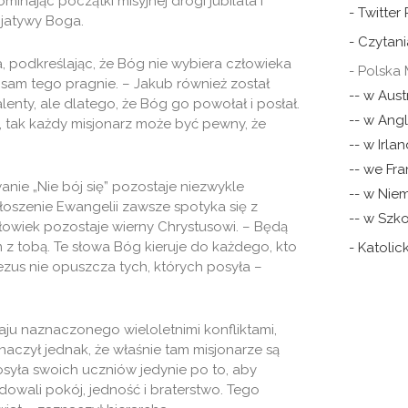
minając początki misyjnej drogi jubilata i
- Twitter
cjatywy Boga.
- Czytani
 podkreślając, że Bóg nie wybiera człowieka
- Polska 
 sam tego pragnie. – Jakub również został
-- w Austr
enty, ale dlatego, że Bóg go powołał i posłał.
-- w Angli
ą”, tak każdy misjonarz może być pewny, że
-- w Irlan
-- we Fra
nie „Nie bój się” pozostaje niezwykle
-- w Nie
łoszenie Ewangelii zawsze spotyka się z
-- w Szko
człowiek pozostaje wierny Chrystusowi. – Będą
m z tobą. Te słowa Bóg kieruje do każdego, kto
- Katoli
zus nie opuszcza tych, których posyła –
raju naznaczonego wieloletnimi konfliktami,
aczył jednak, że właśnie tam misjonarze są
osyła swoich uczniów jedynie po to, aby
dowali pokój, jedność i braterstwo. Tego