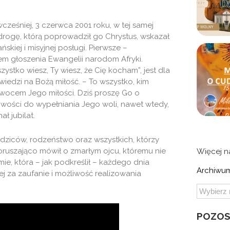
cześniej, 3 czerwca 2001 roku, w tej samej
drogę, którą poprowadził go Chrystus, wskazał
skiej i misyjnej posługi. Pierwsze –
m głoszenia Ewangelii narodom Afryki.
ystko wiesz, Ty wiesz, że Cię kocham”, jest dla
edzi na Bożą miłość. – To wszystko, kim
owocem Jego miłości. Dziś proszę Go o
owości do wypełniania Jego woli, nawet wtedy,
ł jubilat.
dziców, rodzeństwo oraz wszystkich, którzy
poruszająco mówił o zmarłym ojcu, któremu nie
Więcej 
e, która – jak podkreślił – każdego dnia
Archiwum
j za zaufanie i możliwość realizowania
POZOS