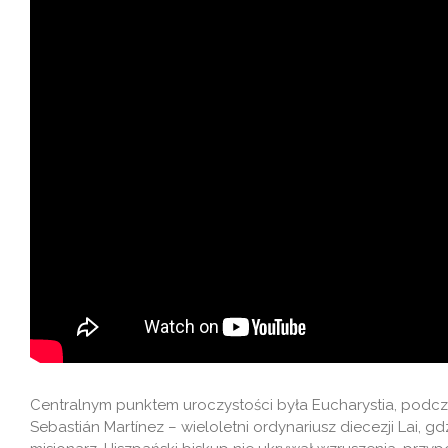
Centralnym punktem uroczystości była Eucharystia, podcza
Sebastián Martínez – wieloletni ordynariusz diecezji Lai,