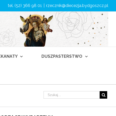
tel. (52) 366 98 01
|
rzecznik@diecezja.bydgoszcz.pl
DEKANATY
DUSZPASTERSTWO