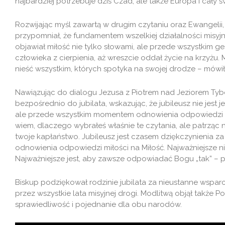
najbardziej potrzebuje dziś Czad, ale także Europa i cały ś
Rozwijając myśl zawartą w drugim czytaniu oraz Ewangelii
przypomniał, że fundamentem wszelkiej działalności misyjn
objawiał miłość nie tylko słowami, ale przede wszystkim ge
człowieka z cierpienia, aż wreszcie oddał życie na krzyżu.
nieść wszystkim, których spotyka na swojej drodze – mówił
Nawiązując do dialogu Jezusa z Piotrem nad Jeziorem Tybe
bezpośrednio do jubilata, wskazując, że jubileusz nie jest
ale przede wszystkim momentem odnowienia odpowiedzi n
wiem, dlaczego wybrałeś właśnie te czytania, ale patrząc 
twoje kapłaństwo. Jubileusz jest czasem dziękczynienia za 
odnowienia odpowiedzi miłości na Miłość. Najważniejsze ni
Najważniejsze jest, aby zawsze odpowiadać Bogu „tak” – p
Biskup podziękował rodzinie jubilata za nieustanne wspar
przez wszystkie lata misyjnej drogi. Modlitwą objął także P
sprawiedliwość i pojednanie dla obu narodów.