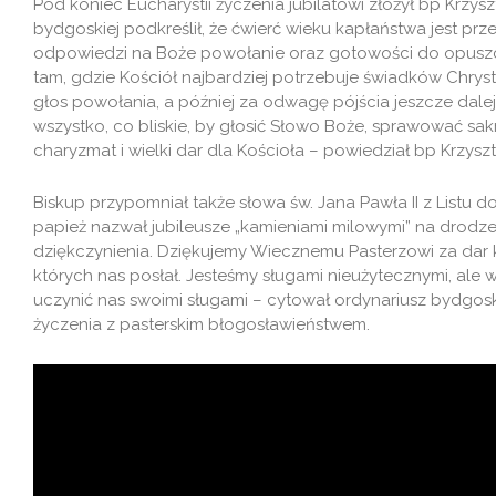
Pod koniec Eucharystii życzenia jubilatowi złożył bp Krzys
bydgoskiej podkreślił, że ćwierć wieku kapłaństwa jest p
odpowiedzi na Boże powołanie oraz gotowości do opuszcz
tam, gdzie Kościół najbardziej potrzebuje świadków Chrys
głos powołania, a później za odwagę pójścia jeszcze dalej 
wszystko, co bliskie, by głosić Słowo Boże, sprawować sa
charyzmat i wielki dar dla Kościoła – powiedział bp Krzysz
Biskup przypomniał także słowa św. Jana Pawła II z Listu 
papież nazwał jubileusze „kamieniami milowymi” na drodze 
dziękczynienia. Dziękujemy Wiecznemu Pasterzowi za dar ka
których nas posłał. Jesteśmy sługami nieużytecznymi, ale 
uczynić nas swoimi sługami – cytował ordynariusz bydgosk
życzenia z pasterskim błogosławieństwem.