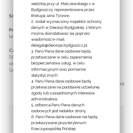
siedzibą przy ul. Malczewskiego 1 w
Bydgoszczy, reprezentowana przez
Biskupa Jana Tyrawę;
Siedziba:
pl. Kościeleckich 7, 85-033 Bydgoszcz
2. został wyznaczony inspektor ochrony
danych w Diecezji Bydgoskiej, z którym
Prezes:
Teresa Bermańska – (885 972 601;
można skonstatować się poprzez
teresa.bermanska@interia.pl),
wiadomość e-mail:
delegat@diecezja.bydgoszcz.pl;
Członkowie Zarządu:
Tadeusz Furgał – wiceprezes,
3. Pani/Pana dane osobowe będą
Stanisław Sobieszczański – wiceprezes, Jan Zygaj –
przetwarzane w celu zapewnienia
bezpieczeństwa usług, w celu
sekretarz, Henryk Hoza – z-ca sekretarza, Krystyna
informacyjnym oraz pomiarów
Grabowska – skarbnik, Barbara Rakowska-Mila
statystycznych;
4. Pani/Pana dane osobowe będą
print
przetwarzane na podstawie udzielonej
zgody lub uzasadnionych interesów
administratora;
5. odbiorcą Pani/Pana danych
osobowych jest redaktor strony;
Udostępnij to!
6. Pani/Pana dane osobowe nie będą
przekazywane poza terytorium
Facebook
Twitter
Google+
Email
Rzeczypospolitej Polskiej;