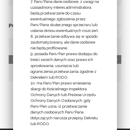
7. Pani/Pana dane osobowe, z uwagi na
uzasadniony interes administratora,
będą przetwarzane do czasu
ewentualnego zgłoszenia przez
Pani/Pana skutecznego sprzeciwu lub
POWIĄZANE POSTY
ustania okresu ewentualnych roszczeń;
8. przetwarzanie odbywa się w sposób
zautomatyzowany, ale dane osobowe
nie będą profilowane.
9. posiada Pani/Pan prawo dostępu do
e
Apostolat
treści swoich danych oraz prawo ich
Modlitwy za
sprostowania, usunięcia lub
Młodzi PLUS
Kapłanów
ograniczenia przetwarzania zgodnie z
Margaretka
Dekretem lub RODO;
10. ma Pani/Pan prawo wniesienia
skargi do Kościelnego Inspektora
Ochrony Danych lub Prezesa Urzędu
Ochrony Danych Osobowych, gdy
Pani/Pan uzna, iż przetwarzanie
danych osobowych Pani/Pana
dotyczących narusza przepisy Dekretu
lub RODO.