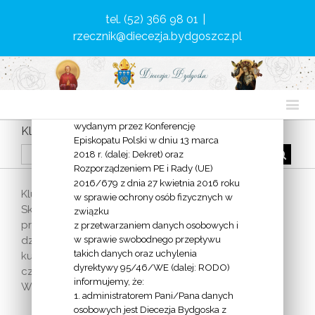
tel. (52) 366 98 01
|
rzecznik@diecezja.bydgoszcz.pl
KLAUZULA INFORMACYJNA
Zgodnie z Dekretem ogólnym w
sprawie ochrony osób fizycznych w
związku z przetwarzaniem danych
osobowych w Kościele katolickim
wydanym przez Konferencję
Klub Inteligencji Katolickiej w Bydgoszczy
Episkopatu Polski w dniu 13 marca
2018 r. (dalej: Dekret) oraz
Rozporządzeniem PE i Rady (UE)
2016/679 z dnia 27 kwietnia 2016 roku
Klub powstał w 1981 r. przy Par. św. Andrzeja Boboli.
w sprawie ochrony osób fizycznych w
Skupia inteligencję pragnącą w sposób świadomy
związku
przeżywać swe powołanie ludzi świeckich. W swej
z przetwarzaniem danych osobowych i
w sprawie swobodnego przepływu
działalności tworzącej, pogłębiającej i szerzącej
takich danych oraz uchylenia
kulturę intelektualną, artystyczną i obyczajową,
dyrektywy 95/46/WE (dalej: RODO)
czerpie inspirację z dokumentów II Soboru
informujemy, że:
Watykańskiego.
1. administratorem Pani/Pana danych
osobowych jest Diecezja Bydgoska z