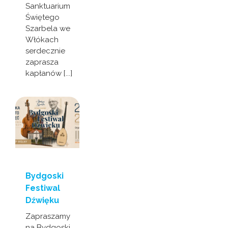
Sanktuarium
Świętego
Szarbela we
Włókach
serdecznie
zaprasza
kapłanów [...]
Bydgoski
Festiwal
Dźwięku
Zapraszamy
na Bydgoski