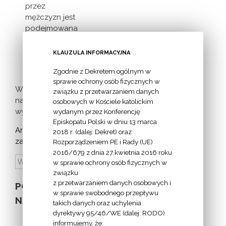
przez
mężczyzn jest
podejmowana
inicjatywa
milczącej [...]
KLAUZULA INFORMACYJNA
Zgodnie z Dekretem ogólnym w
sprawie ochrony osób fizycznych w
Więcej
związku z przetwarzaniem danych
nadchodzących
osobowych w Kościele katolickim
wydarzeń >
wydanym przez Konferencję
Episkopatu Polski w dniu 13 marca
Archiwum
2018 r. (dalej: Dekret) oraz
zapowiedzi:
Rozporządzeniem PE i Rady (UE)
2016/679 z dnia 27 kwietnia 2016 roku
w sprawie ochrony osób fizycznych w
związku
z przetwarzaniem danych osobowych i
POZOSTAŁE
w sprawie swobodnego przepływu
NA STRONIE
takich danych oraz uchylenia
dyrektywy 95/46/WE (dalej: RODO)
informujemy, że: