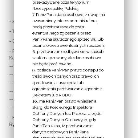
LINKI
przekazywane poza terytorium
Rzeczypospolitej Polskiej;
7. Pani/Pana dane osobowe, z uwagi na
uzasadniony interes administratora,
- Stolica Apostolska
będą przetwarzane do czasu
- Twitter Papieża
ewentualnego zgłoszenia przez
Pani/Pana skutecznego sprzeciwu lub
- Czytania z dnia
ustania okresu ewentualnych roszczeń;
- Polska Misja
8. przetwarzanie odbywa się w sposób
Katolicka:
zautomatyzowany, ale dane osobowe
nie będą profilowane.
-- w Austrii
9. posiada Pani/Pan prawo dostępu do
-- w Anglii i Walii
treści swoich danych oraz prawo ich
sprostowania, usunięcia lub
-- w Irlandii
ograniczenia przetwarzania zgodnie z
-- we Francji
Dekretem lub RODO;
-- w Niemczech
10. ma Pani/Pan prawo wniesienia
skargi do Kościelnego Inspektora
-- w Szkocji
Ochrony Danych lub Prezesa Urzędu
- Katolicka
Ochrony Danych Osobowych, gdy
Bydgoszcz
Pani/Pan uzna, iż przetwarzanie
danych osobowych Pani/Pana
dotyczących narusza przepisy Dekretu