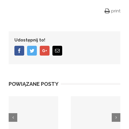
print
Udostępnij to!
Facebook
Twitter
Google+
Email
POWIĄZANE POSTY
e
Młodzi PLUS
KSM