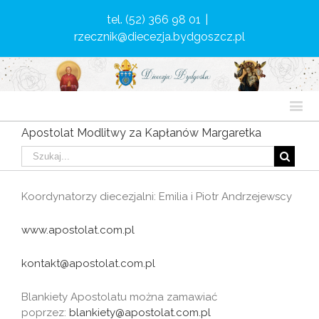
tel. (52) 366 98 01
|
rzecznik@diecezja.bydgoszcz.pl
Apostolat Modlitwy za Kapłanów Margaretka
Koordynatorzy diecezjalni: Emilia i Piotr Andrzejewscy
www.apostolat.com.pl
kontakt@apostolat.com.pl
Blankiety Apostolatu można zamawiać
poprzez:
blankiety@apostolat.com.pl