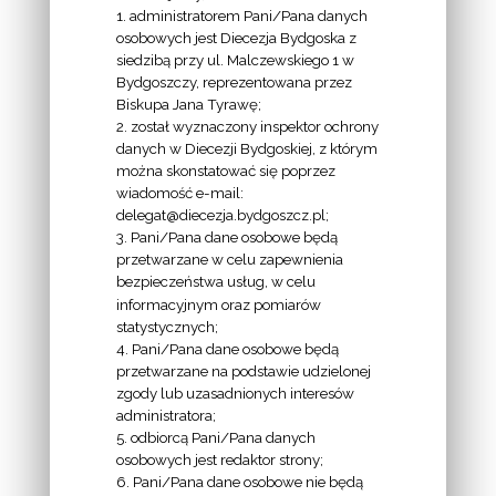
1. administratorem Pani/Pana danych
osobowych jest Diecezja Bydgoska z
siedzibą przy ul. Malczewskiego 1 w
INFORMACJE
Bydgoszczy, reprezentowana przez
Biskupa Jana Tyrawę;
Z
2. został wyznaczony inspektor ochrony
EKAI.PL:
danych w Diecezji Bydgoskiej, z którym
można skonstatować się poprzez
wiadomość e-mail:
delegat@diecezja.bydgoszcz.pl;
3. Pani/Pana dane osobowe będą
przetwarzane w celu zapewnienia
bezpieczeństwa usług, w celu
INFORMACJE
informacyjnym oraz pomiarów
EPISKOPATU
statystycznych;
4. Pani/Pana dane osobowe będą
POLSKI:
przetwarzane na podstawie udzielonej
zgody lub uzasadnionych interesów
administratora;
5. odbiorcą Pani/Pana danych
osobowych jest redaktor strony;
6. Pani/Pana dane osobowe nie będą