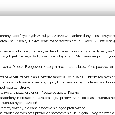
chrony osób fizycznych w związku z przetwarzaniem danych osobowych w
arca 2018 r. (dalej: Dekret) oraz Rozporządzeniem PE i Rady (UE) 2016/67
sprawie swobodnego przepływu takich danych oraz uchylenia dyrektywy 
owych jest Diecezja Bydgoska z siedzibą przy ul. Malczewskiego 1 w Byd
anych w Diecezji Bydgoskiej, z którym można skonstatować się poprzez wi
zane w celu zapewnienia bezpieczeństwa usług, w celu informacyjnym or
zane na podstawie udzielonej zgody lub uzasadnionych interesów administ
Modlitwy za
st redaktor strony;
KSM
Margaretka
azywane poza terytorium Rzeczypospolitej Polskiej;
asadniony interes administratora, będą przetwarzane do czasu ewentualn
u ewentualnych roszczeń;
utomatyzowany, ale dane osobowe nie będą profilowane.
ści swoich danych oraz prawo ich sprostowania, usunięcia lub ograniczeni