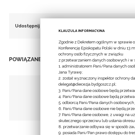
Udostępnij to!
KLAUZULA INFORMACYJNA
Zgodnie z Dekretem ogólnym w sprawie o
Konferencję Episkopatu Polski w dniu 13 m
ochrony osób fizycznych w związku
POWIĄZANE POSTY
z przetwarzaniem danych osobowych i w 
1. administratorem Pani/Pana danych osob
Jana Tyrawę;
2. został wyznaczony inspektor ochrony d
delegat@diecezja.bydgoszcz.pl;
3. Pani/Pana dane osobowe będą przetwar
4. Pani/Pana dane osobowe będą przetwar
Apostolat 
5. odbiorcą Pani/Pana danych osobowych je
a
Młodzi PLUS
Kapłanów 
6. Pani/Pana dane osobowe nie będą przek
7. Pani/Pana dane osobowe, z uwagi na uz
skutecznego sprzeciwu lub ustania okres
8. przetwarzanie odbywa się w sposób za
9. posiada Pani/Pan prawo dostępu do tre