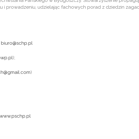
wychwstania Pańskiego w Bydgoszczy. Stowarzyszenie propaguje 
 i prowadzeniu, udzielając fachowych porad z dziedzin zagad
;
biuro@schp.pl
wp.pl
);
ch@gmail.com
)
www.pschp.pl