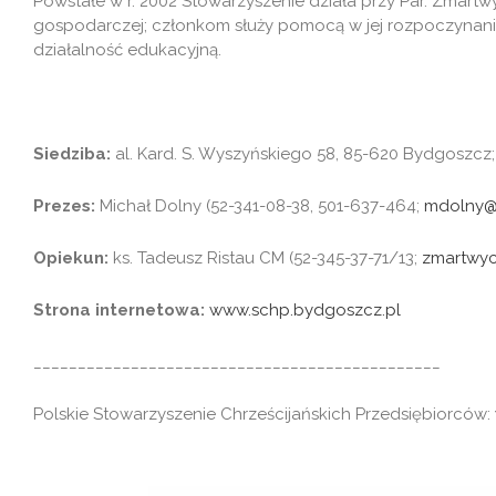
Powstałe w r. 2002 Stowarzyszenie działa przy Par. Zmart
gospodarczej; członkom służy pomocą w jej rozpoczynaniu
działalność edukacyjną.
Siedziba:
al. Kard. S. Wyszyńskiego 58, 85-620 Bydgoszcz
Prezes:
Michał Dolny (52-341-08-38, 501-637-464;
mdolny@
Opiekun:
ks. Tadeusz Ristau CM (52-345-37-71/13;
zmartwy
Strona internetowa:
www.schp.bydgoszcz.pl
______________________________________________
Polskie Stowarzyszenie Chrześcijańskich Przedsiębiorców: