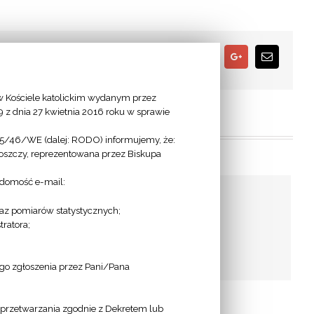
Facebook
Twitter
Google+
Email
 Kościele katolickim wydanym przez
9 z dnia 27 kwietnia 2016 roku w sprawie
95/46/WE (dalej: RODO) informujemy, że:
goszczy, reprezentowana przez Biskupa
adomość e-mail:
az pomiarów statystycznych;
ratora;
Grupy Modlitwy św.
Ojca Pio
ego zgłoszenia przez Pani/Pana
a przetwarzania zgodnie z Dekretem lub