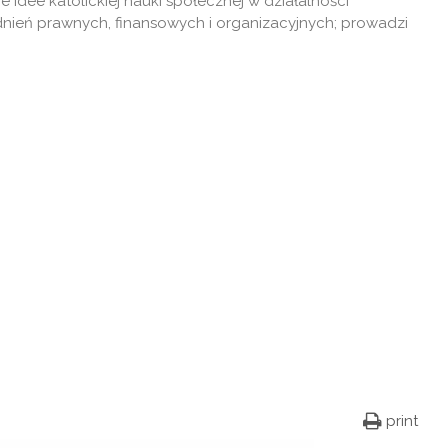
idee katolickiej nauki społecznej w działalności
nień prawnych, finansowych i organizacyjnych; prowadzi
print