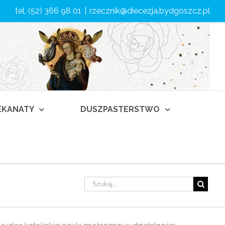
tel. (52) 366 98 01
|
rzecznik@diecezja.bydgoszcz.pl
DEKANATY
DUSZPASTERSTWO