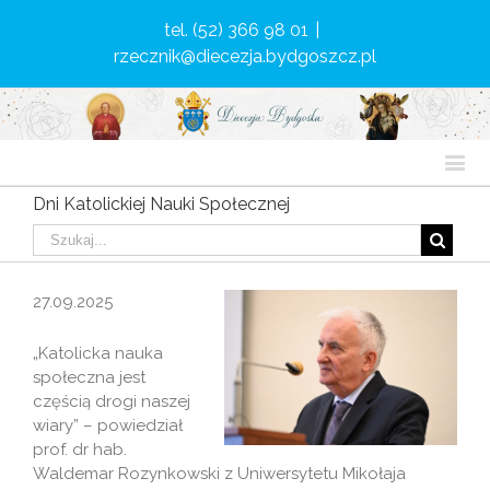
tel. (52) 366 98 01
|
rzecznik@diecezja.bydgoszcz.pl
Dni Katolickiej Nauki Społecznej
27.09.2025
„Katolicka nauka
społeczna jest
częścią drogi naszej
wiary” – powiedział
prof. dr hab.
Waldemar Rozynkowski z Uniwersytetu Mikołaja