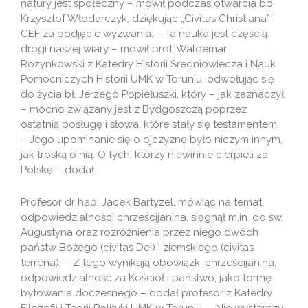
natury jest społeczny – mówił podczas otwarcia bp
Krzysztof Włodarczyk, dziękując „Civitas Christiana” i
CEF za podjęcie wyzwania. – Ta nauka jest częścią
drogi naszej wiary – mówił prof. Waldemar
Rozynkowski z Katedry Historii Średniowiecza i Nauk
Pomocniczych Historii UMK w Toruniu, odwołując się
do życia bł. Jerzego Popiełuszki, który – jak zaznaczył
– mocno związany jest z Bydgoszczą poprzez
ostatnią posługę i słowa, które stały się testamentem.
– Jego upominanie się o ojczyznę było niczym innym,
jak troską o nią. O tych, którzy niewinnie cierpieli za
Polskę – dodał.
Profesor dr hab. Jacek Bartyzel, mówiąc na temat
odpowiedzialności chrześcijanina, sięgnął m.in. do św.
Augustyna oraz rozróżnienia przez niego dwóch
państw Bożego (civitas Dei) i ziemskiego (civitas
terrena). – Z tego wynikają obowiązki chrześcijanina,
odpowiedzialność za Kościół i państwo, jako formę
bytowania doczesnego – dodał profesor z Katedry