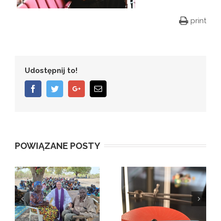
print
Udostępnij to!
Facebook
Twitter
Google+
Email
POWIĄZANE POSTY
„Dłonie, które
Bp Włodarczyk
widzą” –
na Jasnej Górze: