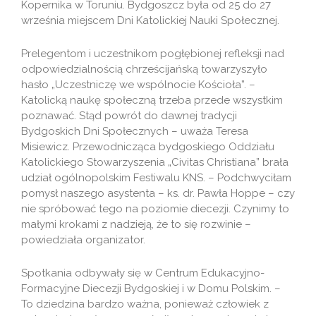
Kopernika w Toruniu. Bydgoszcz była od 25 do 27
września miejscem Dni Katolickiej Nauki Społecznej.
Prelegentom i uczestnikom pogłębionej refleksji nad
odpowiedzialnością chrześcijańską towarzyszyło
hasło „Uczestniczę we wspólnocie Kościoła”. –
Katolicką naukę społeczną trzeba przede wszystkim
poznawać. Stąd powrót do dawnej tradycji
Bydgoskich Dni Społecznych – uważa Teresa
Misiewicz. Przewodnicząca bydgoskiego Oddziału
Katolickiego Stowarzyszenia „Civitas Christiana” brała
udział ogólnopolskim Festiwalu KNS. – Podchwyciłam
pomysł naszego asystenta – ks. dr. Pawła Hoppe – czy
nie spróbować tego na poziomie diecezji. Czynimy to
małymi krokami z nadzieją, że to się rozwinie –
powiedziała organizator.
Spotkania odbywały się w Centrum Edukacyjno-
Formacyjne Diecezji Bydgoskiej i w Domu Polskim. –
To dziedzina bardzo ważna, ponieważ człowiek z