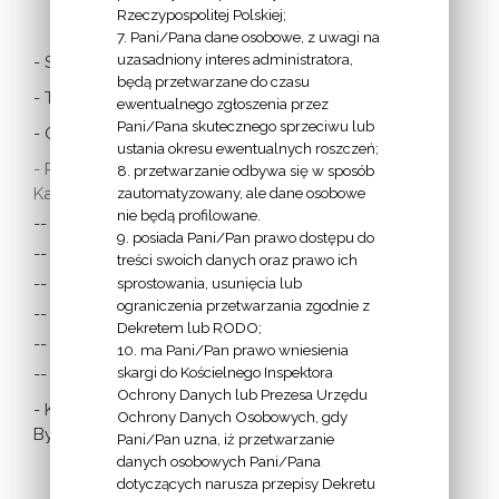
Rzeczypospolitej Polskiej;
7. Pani/Pana dane osobowe, z uwagi na
uzasadniony interes administratora,
- Stolica Apostolska
będą przetwarzane do czasu
- Twitter Papieża
ewentualnego zgłoszenia przez
Pani/Pana skutecznego sprzeciwu lub
- Czytania z dnia
ustania okresu ewentualnych roszczeń;
- Polska Misja
8. przetwarzanie odbywa się w sposób
Katolicka:
zautomatyzowany, ale dane osobowe
nie będą profilowane.
-- w Austrii
9. posiada Pani/Pan prawo dostępu do
-- w Anglii i Walii
treści swoich danych oraz prawo ich
sprostowania, usunięcia lub
-- w Irlandii
ograniczenia przetwarzania zgodnie z
-- we Francji
Dekretem lub RODO;
-- w Niemczech
10. ma Pani/Pan prawo wniesienia
skargi do Kościelnego Inspektora
-- w Szkocji
Ochrony Danych lub Prezesa Urzędu
- Katolicka
Ochrony Danych Osobowych, gdy
Bydgoszcz
Pani/Pan uzna, iż przetwarzanie
danych osobowych Pani/Pana
dotyczących narusza przepisy Dekretu