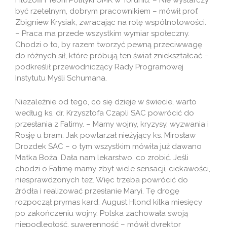
Filozofii i Teorii Polityki UMK w Toruniu. – Nie wystarczy
być rzetelnym, dobrym pracownikiem – mówił prof.
Zbigniew Krysiak, zwracając na rolę wspólnotowości.
– Praca ma przede wszystkim wymiar społeczny.
Chodzi o to, by razem tworzyć pewną przeciwwagę
do różnych sił, które próbują ten świat zniekształcać –
podkreślił przewodniczący Rady Programowej
Instytutu Myśli Schumana.
Niezależnie od tego, co się dzieje w świecie, warto
według ks. dr. Krzysztofa Czapli SAC powrócić do
przesłania z Fatimy. – Mamy wojny, kryzysy, wyzwania i
Rosję u bram. Jak powtarzał nieżyjący ks. Mirosław
Drozdek SAC – o tym wszystkim mówiła już dawano
Matka Boża. Dała nam lekarstwo, co zrobić. Jeśli
chodzi o Fatimę mamy zbyt wiele sensacji, ciekawości,
niesprawdzonych tez. Więc trzeba powrócić do
źródła i realizować przesłanie Maryi. Tę drogę
rozpoczął prymas kard. August Hlond kilka miesięcy
po zakończeniu wojny. Polska zachowała swoją
niepodległość, suwerenność – mówił dyrektor