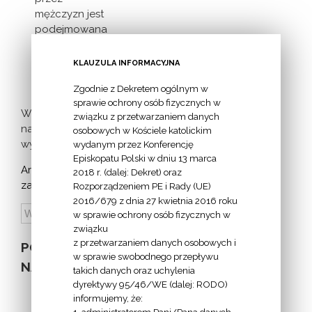
mężczyzn jest
podejmowana
inicjatywa
milczącej [...]
KLAUZULA INFORMACYJNA
Zgodnie z Dekretem ogólnym w
sprawie ochrony osób fizycznych w
Więcej
związku z przetwarzaniem danych
nadchodzących
osobowych w Kościele katolickim
wydarzeń >
wydanym przez Konferencję
Episkopatu Polski w dniu 13 marca
Archiwum
2018 r. (dalej: Dekret) oraz
zapowiedzi:
Rozporządzeniem PE i Rady (UE)
2016/679 z dnia 27 kwietnia 2016 roku
w sprawie ochrony osób fizycznych w
związku
z przetwarzaniem danych osobowych i
POZOSTAŁE
w sprawie swobodnego przepływu
NA STRONIE
takich danych oraz uchylenia
dyrektywy 95/46/WE (dalej: RODO)
informujemy, że:
1. administratorem Pani/Pana danych