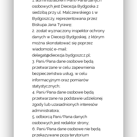
osobowych jest Diecezja Bydgoska z
siedzibą przy ul. Malczewskiego 1 w
INFORMACJE
Bydgoszczy, reprezentowana przez
Biskupa Jana Tyrawę;
Z
2. został wyznaczony inspektor ochrony
EKAI.PL:
danych w Diecezji Bydgoskiej, z którym
można skonstatować się poprzez
wiadomość e-mail:
delegat@diecezja.bydgoszcz.pl;
3. Pani/Pana dane osobowe będą
przetwarzane w celu zapewnienia
bezpieczeństwa usług, w celu
INFORMACJE
informacyjnym oraz pomiarów
EPISKOPATU
statystycznych;
4. Pani/Pana dane osobowe będą
POLSKI:
przetwarzane na podstawie udzielonej
zgody lub uzasadnionych interesów
administratora;
5. odbiorcą Pani/Pana danych
osobowych jest redaktor strony;
6. Pani/Pana dane osobowe nie będą
LINKI
przekazywane poza terytorium