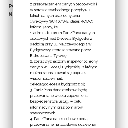
z przetwarzaniem danych osobowych i
POZOSTAŁE
w sprawie swobodnego przepływu
NA STRONIE
takich danych oraz uchylenia
dyrektywy 95/46/WE (dalej: RODO)
informujemy, że:
1. administratorem Pani/Pana danych
osobowych jest Diecezja Bydgoska z
siedzibą przy ul. Malczewskiego 1 w
INFORMACJE
Bydgoszczy, reprezentowana przez
Biskupa Jana Tyrawę;
Z
2. został wyznaczony inspektor ochrony
EKAI.PL:
danych w Diecezji Bydgoskiej, z którym
można skonstatować się poprzez
wiadomość e-mail:
delegat@diecezja.bydgoszcz.pl;
3. Pani/Pana dane osobowe będą
przetwarzane w celu zapewnienia
bezpieczeństwa usług, w celu
INFORMACJE
informacyjnym oraz pomiarów
EPISKOPATU
statystycznych;
4. Pani/Pana dane osobowe będą
POLSKI:
przetwarzane na podstawie udzielonej