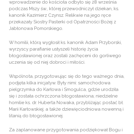
wprowadzenie do kościoła odbyło się 28 września
podczas Mszy św., której przewodniczył dziekan, ks.
kanonik Kazimierz Czynsz. Relikwie na jego ręce
przekazały Siostry Pasterki od Opatrzności Bożej z
Jabłonowa Pomorskiego.
W homilii, którą wygłosił ks. kanonik Adam Przyborski,
wyrzyscy parafianie usłyszeli historię życia
błogosławionej oraz zostali zachęceni do gorliwego
uczenia się od niej dobroci i miłości.
Wspólnota, przygotowując się do tego ważnego dnia,
podjęła kilka inicjatyw. Były nimi: samochodowa
pielgrzymka do Karłowa i Smogulca, gdzie urodziła
się i została ochrzczona błogosławiona; niedzielne
homilie ks. dr. Huberta Nowaka, przybliżając postać bł.
Marii Karłowskiej; a także dziewięciodniowa nowenną i
litanią do błogosławionej.
Za zaplanowane przygotowania podziękował Bogu i