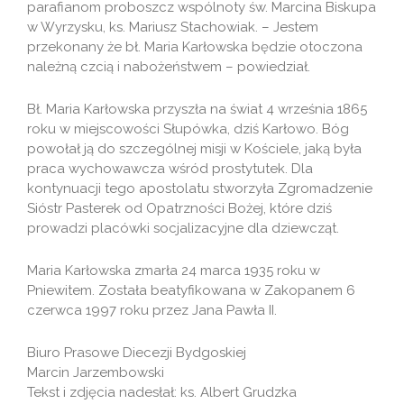
parafianom proboszcz wspólnoty św. Marcina Biskupa
w Wyrzysku, ks. Mariusz Stachowiak. – Jestem
przekonany że bł. Maria Karłowska będzie otoczona
należną czcią i nabożeństwem – powiedział.
Bł. Maria Karłowska przyszła na świat 4 września 1865
roku w miejscowości Słupówka, dziś Karłowo. Bóg
powołał ją do szczególnej misji w Kościele, jaką była
praca wychowawcza wśród prostytutek. Dla
kontynuacji tego apostolatu stworzyła Zgromadzenie
Sióstr Pasterek od Opatrzności Bożej, które dziś
prowadzi placówki socjalizacyjne dla dziewcząt.
Maria Karłowska zmarła 24 marca 1935 roku w
Pniewitem. Została beatyfikowana w Zakopanem 6
czerwca 1997 roku przez Jana Pawła II.
Biuro Prasowe Diecezji Bydgoskiej
Marcin Jarzembowski
Tekst i zdjęcia nadesłał: ks. Albert Grudzka