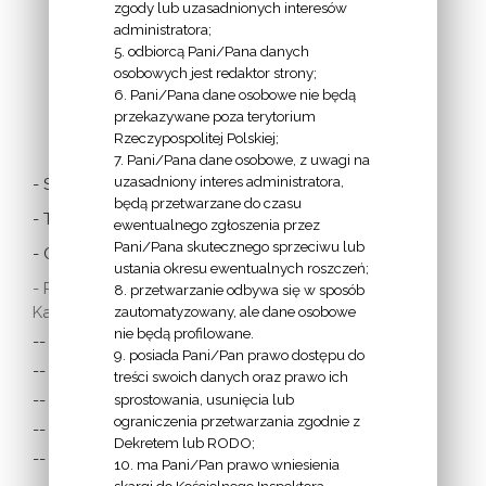
zgody lub uzasadnionych interesów
administratora;
5. odbiorcą Pani/Pana danych
osobowych jest redaktor strony;
6. Pani/Pana dane osobowe nie będą
LINKI
przekazywane poza terytorium
Rzeczypospolitej Polskiej;
7. Pani/Pana dane osobowe, z uwagi na
uzasadniony interes administratora,
- Stolica Apostolska
będą przetwarzane do czasu
- Twitter Papieża
ewentualnego zgłoszenia przez
Pani/Pana skutecznego sprzeciwu lub
- Czytania z dnia
ustania okresu ewentualnych roszczeń;
- Polska Misja
8. przetwarzanie odbywa się w sposób
Katolicka:
zautomatyzowany, ale dane osobowe
nie będą profilowane.
-- w Austrii
9. posiada Pani/Pan prawo dostępu do
-- w Anglii i Walii
treści swoich danych oraz prawo ich
sprostowania, usunięcia lub
-- w Irlandii
ograniczenia przetwarzania zgodnie z
-- we Francji
Dekretem lub RODO;
-- w Niemczech
10. ma Pani/Pan prawo wniesienia
skargi do Kościelnego Inspektora