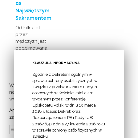
za
Najświętszym
Sakramentem
Od kilku lat
przez
mężczyzn jest
podejmowana
inicjatywa
milczącej [...]
KLAUZULA INFORMACYJNA
Zgodnie z Dekretem ogólnym w
sprawie ochrony osób fizycznych w
Więcej
związku z przetwarzaniem danych
nadchodzących
osobowych w Kościele katolickim
wydarzeń >
wydanym przez Konferencję
Episkopatu Polski w dniu 13 marca
Archiwum
2018 r. (dalej: Dekret) oraz
zapowiedzi:
Rozporządzeniem PE i Rady (UE)
2016/679 z dnia 27 kwietnia 2016 roku
w sprawie ochrony osób fizycznych w
związku