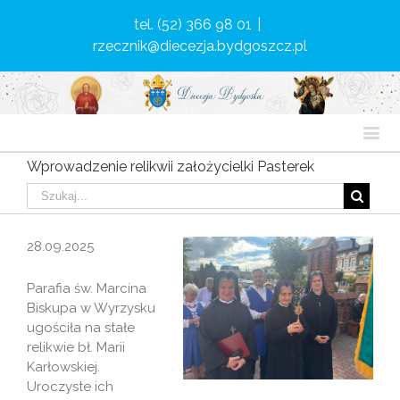
tel. (52) 366 98 01
|
rzecznik@diecezja.bydgoszcz.pl
Wprowadzenie relikwii założycielki Pasterek
28.09.2025
Parafia św. Marcina
Biskupa w Wyrzysku
ugościła na stałe
relikwie bł. Marii
Karłowskiej.
Uroczyste ich