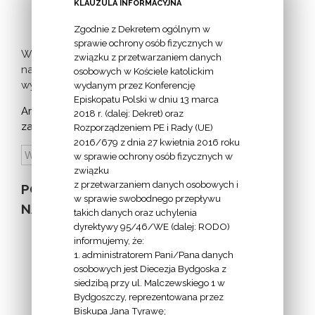
milczącej [...]
KLAUZULA INFORMACYJNA
Zgodnie z Dekretem ogólnym w
sprawie ochrony osób fizycznych w
Więcej
związku z przetwarzaniem danych
nadchodzących
osobowych w Kościele katolickim
wydarzeń >
wydanym przez Konferencję
Episkopatu Polski w dniu 13 marca
Archiwum
2018 r. (dalej: Dekret) oraz
zapowiedzi:
Rozporządzeniem PE i Rady (UE)
2016/679 z dnia 27 kwietnia 2016 roku
w sprawie ochrony osób fizycznych w
związku
z przetwarzaniem danych osobowych i
POZOSTAŁE
w sprawie swobodnego przepływu
NA STRONIE
takich danych oraz uchylenia
dyrektywy 95/46/WE (dalej: RODO)
informujemy, że:
1. administratorem Pani/Pana danych
osobowych jest Diecezja Bydgoska z
siedzibą przy ul. Malczewskiego 1 w
INFORMACJE
Bydgoszczy, reprezentowana przez
Biskupa Jana Tyrawę;
Z