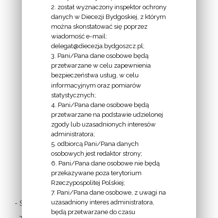
2. został wyznaczony inspektor ochrony
EKAI.PL:
danych w Diecezji Bydgoskiej, z którym
można skonstatować się poprzez
wiadomość e-mail:
delegat@diecezja.bydgoszcz.pl;
3. Pani/Pana dane osobowe będą
przetwarzane w celu zapewnienia
bezpieczeństwa usług, w celu
INFORMACJE
informacyjnym oraz pomiarów
EPISKOPATU
statystycznych;
4. Pani/Pana dane osobowe będą
POLSKI:
przetwarzane na podstawie udzielonej
zgody lub uzasadnionych interesów
administratora;
5. odbiorcą Pani/Pana danych
osobowych jest redaktor strony;
6. Pani/Pana dane osobowe nie będą
LINKI
przekazywane poza terytorium
Rzeczypospolitej Polskiej;
7. Pani/Pana dane osobowe, z uwagi na
uzasadniony interes administratora,
- Stolica Apostolska
będą przetwarzane do czasu