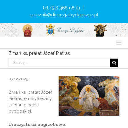
tel. (52) 366 98 01
|
rzecznik@diecezja.bydgoszcz.pl
Zmarł ks. prałat Józef Pietras
07.12.2025
Zmarł ks. prałat Józef
Pietras, emerytowany
kapłan diecezji
bydgoskiej.
Uroczystości pogrzebowe: