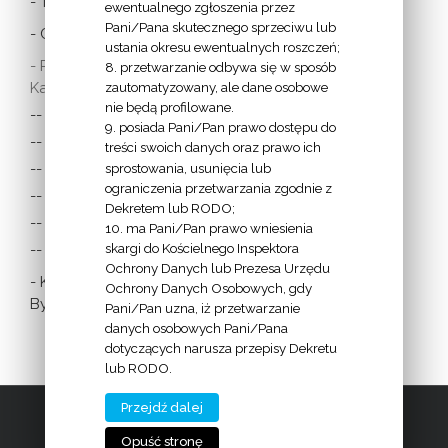
- Twitter Papieża
ewentualnego zgłoszenia przez
Pani/Pana skutecznego sprzeciwu lub
- Czytania z dnia
ustania okresu ewentualnych roszczeń;
- Polska Misja
8. przetwarzanie odbywa się w sposób
Katolicka:
zautomatyzowany, ale dane osobowe
nie będą profilowane.
-- w Austrii
9. posiada Pani/Pan prawo dostępu do
-- w Anglii i Walii
treści swoich danych oraz prawo ich
sprostowania, usunięcia lub
-- w Irlandii
ograniczenia przetwarzania zgodnie z
-- we Francji
Dekretem lub RODO;
-- w Niemczech
10. ma Pani/Pan prawo wniesienia
skargi do Kościelnego Inspektora
-- w Szkocji
Ochrony Danych lub Prezesa Urzędu
- Katolicka
Ochrony Danych Osobowych, gdy
Bydgoszcz
Pani/Pan uzna, iż przetwarzanie
danych osobowych Pani/Pana
dotyczących narusza przepisy Dekretu
lub RODO.
Przejdź dalej
2009 - 2016 | Diecezja Bydgoska |
www.diecezja.bydgoszcz.pl
Opuść stronę
Facebook
Youtube
Instagram