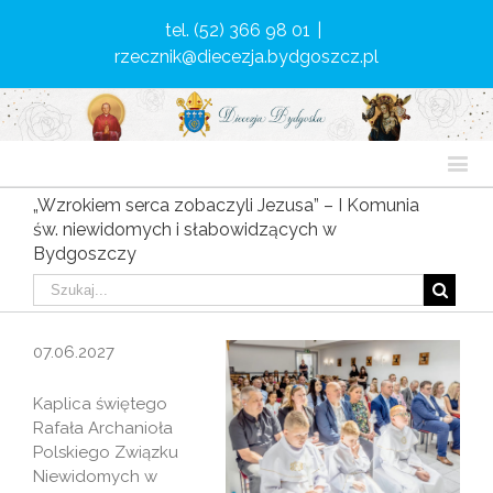
tel. (52) 366 98 01
|
rzecznik@diecezja.bydgoszcz.pl
„Wzrokiem serca zobaczyli Jezusa” – I Komunia
św. niewidomych i słabowidzących w
Bydgoszczy
07.06.2027
Kaplica świętego
Rafała Archanioła
Polskiego Związku
Niewidomych w