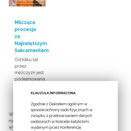
Milcząca
procesja
za
Najświętszym
Sakramentem
Od kilku lat
przez
mężczyzn jest
podejmowana
inicjatywa
milczącej [...]
KLAUZULA INFORMACYJNA
Zgodnie z Dekretem ogólnym w
sprawie ochrony osób fizycznych w
Więcej
związku z przetwarzaniem danych
nadchodzących
osobowych w Kościele katolickim
wydarzeń >
wydanym przez Konferencję