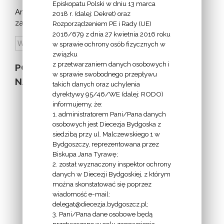
Episkopatu Polski w dniu 13 marca
Archiwum
2018 r. (dalej: Dekret) oraz
zapowiedzi:
Rozporządzeniem PE i Rady (UE)
2016/679 z dnia 27 kwietnia 2016 roku
w sprawie ochrony osób fizycznych w
związku
z przetwarzaniem danych osobowych i
POZOSTAŁE
w sprawie swobodnego przepływu
NA STRONIE
takich danych oraz uchylenia
dyrektywy 95/46/WE (dalej: RODO)
informujemy, że:
1. administratorem Pani/Pana danych
osobowych jest Diecezja Bydgoska z
siedzibą przy ul. Malczewskiego 1 w
INFORMACJE
Bydgoszczy, reprezentowana przez
Biskupa Jana Tyrawę;
Z
2. został wyznaczony inspektor ochrony
EKAI.PL:
danych w Diecezji Bydgoskiej, z którym
można skonstatować się poprzez
wiadomość e-mail:
delegat@diecezja.bydgoszcz.pl;
3. Pani/Pana dane osobowe będą