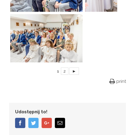
1
2
►
print
Udostępnij to!
Facebook
Twitter
Google+
Email