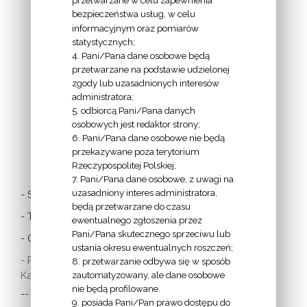
przetwarzane w celu zapewnienia
bezpieczeństwa usług, w celu
INFORMACJE
informacyjnym oraz pomiarów
EPISKOPATU
statystycznych;
4. Pani/Pana dane osobowe będą
POLSKI:
przetwarzane na podstawie udzielonej
zgody lub uzasadnionych interesów
administratora;
5. odbiorcą Pani/Pana danych
osobowych jest redaktor strony;
6. Pani/Pana dane osobowe nie będą
LINKI
przekazywane poza terytorium
Rzeczypospolitej Polskiej;
7. Pani/Pana dane osobowe, z uwagi na
uzasadniony interes administratora,
- Stolica Apostolska
będą przetwarzane do czasu
- Twitter Papieża
ewentualnego zgłoszenia przez
Pani/Pana skutecznego sprzeciwu lub
- Czytania z dnia
ustania okresu ewentualnych roszczeń;
- Polska Misja
8. przetwarzanie odbywa się w sposób
Katolicka:
zautomatyzowany, ale dane osobowe
nie będą profilowane.
-- w Austrii
9. posiada Pani/Pan prawo dostępu do