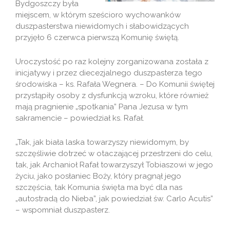
Bydgoszczy była
miejscem, w którym sześcioro wychowanków
duszpasterstwa niewidomych i słabowidzących
przyjęło 6 czerwca pierwszą Komunię świętą.
Uroczystość po raz kolejny zorganizowana została z
inicjatywy i przez diecezjalnego duszpasterza tego
środowiska – ks. Rafała Wegnera. – Do Komunii świętej
przystąpiły osoby z dysfunkcją wzroku, które również
mają pragnienie „spotkania” Pana Jezusa w tym
sakramencie – powiedział ks. Rafał.
„Tak, jak biała laska towarzyszy niewidomym, by
szczęśliwie dotrzeć w otaczającej przestrzeni do celu,
tak, jak Archanioł Rafał towarzyszył Tobiaszowi w jego
życiu, jako posłaniec Boży, który pragnął jego
szczęścia, tak Komunia święta ma być dla nas
„autostradą do Nieba”, jak powiedział św. Carlo Acutis”
– wspomniał duszpasterz.