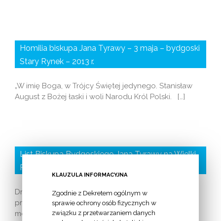
Homilia biskupa Jana Tyrawy – 3 maja – bydgoski
Stary Rynek – 2013 r.
„W imię Boga, w Trójcy Świętej jedynego. Stanisław
August z Bożej łaski i woli Narodu Król Polski. […]
List Biskupa Bydgoskiego Jana Tyrawy na Wielki
Post 2013
KLAUZULA INFORMACYJNA
Drodzy Diecezjanie! Przed nami Wielki Post, czas
Zgodnie z Dekretem ogólnym w
przygotowania do Wielkanocy, czas wytężonej
sprawie ochrony osób fizycznych w
związku z przetwarzaniem danych
modlitwy i postu, które dotykają przede wszystkim