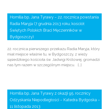
Homilia bp. Jana Tyrawy – 22. rocznica powstania
Radia Maryja (7 grudnia 2013 roku, kościół
Świętych Polskich Braci Męczenników w
Bydgoszczy)
22. rocznica pierwszego przekazu Radia Maryja, który
miał miejsce właśnie tu, w Bydgoszczy, z wieży
sąsiedzkiego kościoła św. Jadwigi Królowej, gromadzi
nas tym razem w szczególnym miejscu. […]
Homilia bp. Jana Tyrawy z okazji 95. rocznicy
Odzyskania Niepodległości – Katedra Bydgoska –
11 listopada 2013