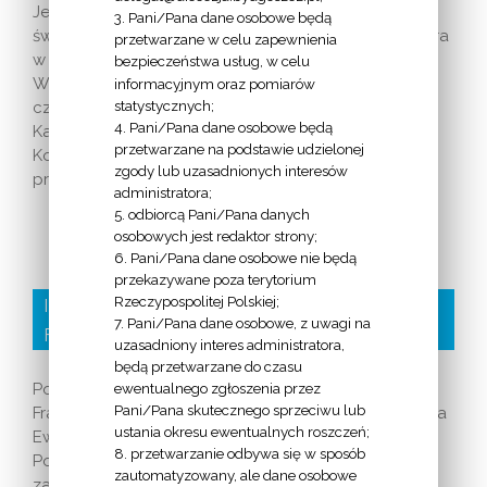
Jezus Pantokrator - obraz Logo Roku Wiary Wiara w
3. Pani/Pana dane osobowe będą
świetle Katechizmu Kościoła Katolickiego - cz. 1 Wiara
przetwarzane w celu zapewnienia
w świetle Katechizmu Kościoła Katolickiego - cz. 2
bezpieczeństwa usług, w celu
Wiara w świetle Katechizmu Kościoła Katolickiego -
informacyjnym oraz pomiarów
statystycznych;
cz. 3 Wiara w świetle Katechizmu Kościoła
4. Pani/Pana dane osobowe będą
Katolickiego - cz. 4 Wiara w świetle Katechizmu
przetwarzane na podstawie udzielonej
Kościoła Katolickiego - cz. 5 Ogólnopolskie
zgody lub uzasadnionych interesów
przedsięwzięcia duszpasterskie związane [...]
administratora;
5. odbiorcą Pani/Pana danych
osobowych jest redaktor strony;
6. Pani/Pana dane osobowe nie będą
przekazywane poza terytorium
Rzeczypospolitej Polskiej;
III Zakon Franciszkański – Zakon Świeckich (Ordo
7. Pani/Pana dane osobowe, z uwagi na
Franciscanum Saecularis) Prowincja Poznańska
uzasadniony interes administratora,
będą przetwarzane do czasu
Początki Zakonu sięgają r. 1221, w którym św.
ewentualnego zgłoszenia przez
Pani/Pana skutecznego sprzeciwu lub
Franciszek zaproponował świeckim nową formę życia
ustania okresu ewentualnych roszczeń;
Ewangelią nazywając ich „Braćmi i Siostrami od
8. przetwarzanie odbywa się w sposób
Pokuty". Zakon odrodził Ojciec Św. Paweł VI
zautomatyzowany, ale dane osobowe
zatwierdzając Reguły. Franciszkanie świeccy