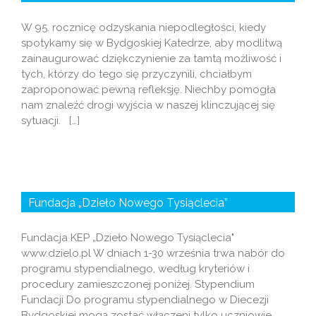
W 95. rocznicę odzyskania niepodległości, kiedy
spotykamy się w Bydgoskiej Katedrze, aby modlitwą
zainaugurować dziękczynienie za tamtą możliwość i
tych, którzy do tego się przyczynili, chciałbym
zaproponować pewną refleksję. Niechby pomogła
nam znaleźć drogi wyjścia w naszej klinczującej się
sytuacji. […]
Fundacja „Dzieło Nowego Tysiąclecia”
Fundacja KEP „Dzieło Nowego Tysiąclecia"
www.dzielo.pl W dniach 1-30 września trwa nabór do
programu stypendialnego, według kryteriów i
procedury zamieszczonej poniżej. Stypendium
Fundacji Do programu stypendialnego w Diecezji
Bydgoskiej mogą zostać włączeni tylko uczniowie