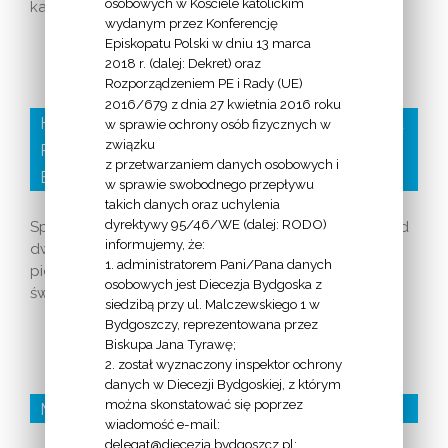
osobowych w Kościele katolickim
każdego z nas indywidualnie. […]
wydanym przez Konferencję
Episkopatu Polski w dniu 13 marca
2018 r. (dalej: Dekret) oraz
Rozporządzeniem PE i Rady (UE)
2016/679 z dnia 27 kwietnia 2016 roku
Homilia bp. Jana Tyrawy – 21. rocznica powstania
w sprawie ochrony osób fizycznych w
związku
Radia Maryja (8 grudnia 2012 roku, kościół Matki
z przetwarzaniem danych osobowych i
Bożej Fatimskiej w Bydgoszczy)
w sprawie swobodnego przepływu
takich danych oraz uchylenia
dyrektywy 95/46/WE (dalej: RODO)
Spotykamy się w Bydgoszczy, gdzie dokładnie przed
informujemy, że:
dwudziestu jeden laty „Radio Maryja” nadało swoją
1. administratorem Pani/Pana danych
pierwszą audycję. Od tamtego czasu jesteśmy
osobowych jest Diecezja Bydgoska z
świadkami jego rozwoju. […]
siedzibą przy ul. Malczewskiego 1 w
Bydgoszczy, reprezentowana przez
Biskupa Jana Tyrawę;
2. został wyznaczony inspektor ochrony
danych w Diecezji Bydgoskiej, z którym
można skonstatować się poprzez
Materiały na Rok Wiary
wiadomość e-mail:
delegat@diecezja.bydgoszcz.pl;