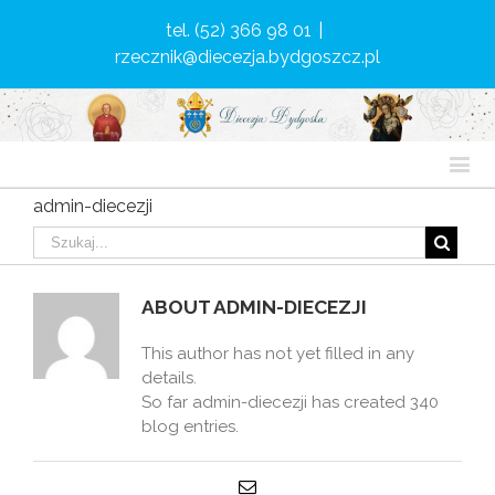
tel. (52) 366 98 01
|
rzecznik@diecezja.bydgoszcz.pl
admin-diecezji
ABOUT
ADMIN-DIECEZJI
This author has not yet filled in any
details.
So far admin-diecezji has created 340
blog entries.
Email