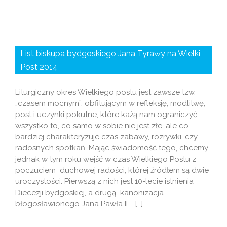
List biskupa bydgoskiego Jana Tyrawy na Wielki
Post 2014
Liturgiczny okres Wielkiego postu jest zawsze tzw.
„czasem mocnym”, obfitującym w refleksję, modlitwę,
post i uczynki pokutne, które każą nam ograniczyć
wszystko to, co samo w sobie nie jest złe, ale co
bardziej charakteryzuje czas zabawy, rozrywki, czy
radosnych spotkań. Mając świadomość tego, chcemy
jednak w tym roku wejść w czas Wielkiego Postu z
poczuciem duchowej radości, której źródłem są dwie
uroczystości. Pierwszą z nich jest 10-lecie istnienia
Diecezji bydgoskiej, a drugą kanonizacja
błogosławionego Jana Pawła II. […]